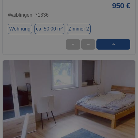
950 €
Waiblingen, 71336
Wohnung
ca. 50,00 m²
Zimmer 2
➜
★
➦