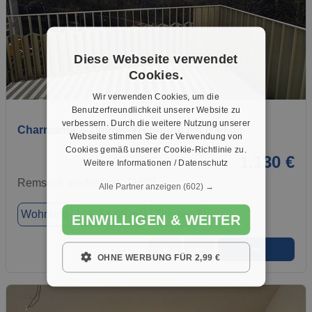
Diese Webseite verwendet
Cookies.
1 / 8
Wir verwenden Cookies, um die
Benutzerfreundlichkeit unserer Website zu
verbessern. Durch die weitere Nutzung unserer
Charmante 2-Zimmer-Wohnung mit Balkon
Webseite stimmen Sie der Verwendung von
Cookies gemäß unserer Cookie-Richtlinie zu.
1.130 €
Weitere Informationen / Datenschutz
Remseck am Neckar, 71686
Alle Partner anzeigen
(602) →
Wohnung
ca. 51,66 m²
Zimmer 2
EINWILLIGEN & WEITER
➜
★
➦
OHNE WERBUNG FÜR 2,99 €