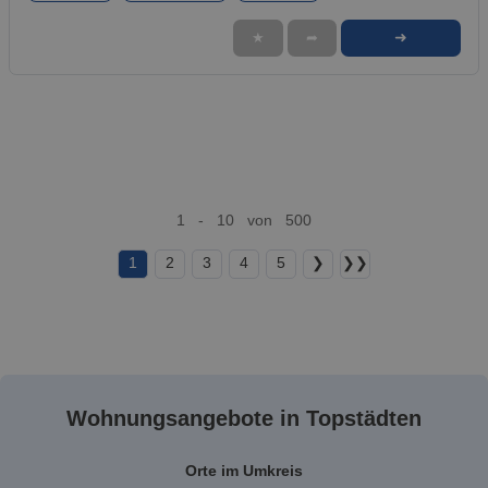
➜
★
➦
1 - 10 von 500
1
2
3
4
5
❯
❯❯
Wohnungsangebote in Topstädten
Orte im Umkreis