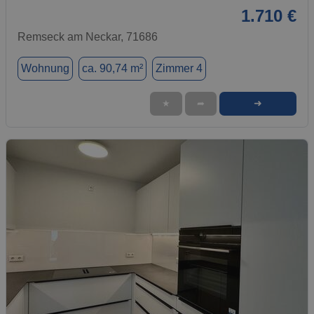
1.710 €
Remseck am Neckar, 71686
Wohnung
ca. 90,74 m²
Zimmer 4
➜
★
➦