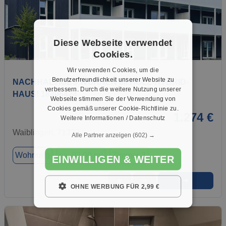
Diese Webseite verwendet
1 / 17
Cookies.
Wir verwenden Cookies, um die
Benutzerfreundlichkeit unserer Website zu
NACHHALTIGES WOHNEN IM HOLZ-HYBRID-
verbessern. Durch die weitere Nutzung unserer
HAUS! 18406424
Webseite stimmen Sie der Verwendung von
Cookies gemäß unserer Cookie-Richtlinie zu.
1.274 €
Weitere Informationen / Datenschutz
Waiblingen, 71332
Alle Partner anzeigen
(602) →
Wohnung
ca. 92,00 m²
Zimmer 3
EINWILLIGEN & WEITER
➜
★
➦
OHNE WERBUNG FÜR 2,99 €