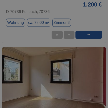
1.200 €
D-70736 Fellbach, 70736
Wohnung
ca. 78,00 m²
Zimmer 3
➜
★
➦