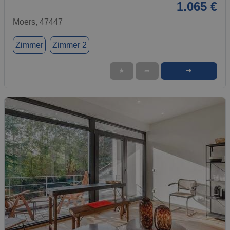
1.065 €
Moers, 47447
Zimmer
Zimmer 2
➜
★
➦