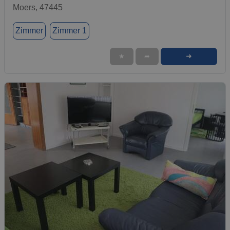
Moers, 47445
Zimmer
Zimmer 1
➜
★
➦
1 / 1