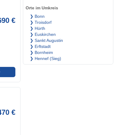
Orte im Umkreis
❯ Bonn
690 €
❯ Troisdorf
❯ Hürth
❯ Euskirchen
❯ Sankt Augustin
❯ Erftstadt
❯ Bornheim
❯ Hennef (Sieg)
➜
470 €