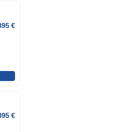
395 €
➜
395 €