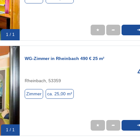
★
➦
1 / 1
WG-Zimmer in Rheinbach 490 € 25 m²
Rheinbach, 53359
Zimmer
ca. 25,00 m²
★
➦
1 / 1