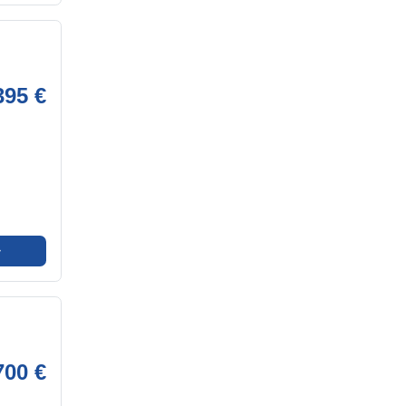
395 €
➜
700 €