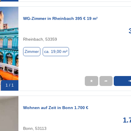
WG-Zimmer in Rheinbach 395 € 19 m²
Rheinbach, 53359
Zimmer
ca. 19,00 m²
★
➦
1 / 1
Wohnen auf Zeit in Bonn 1.700 €
1.
Bonn, 53113