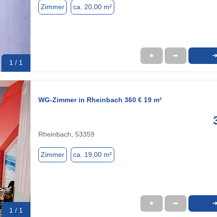
Zimmer
ca. 20,00 m²
★
➦
1 / 1
WG-Zimmer in Rheinbach 360 € 19 m²
Rheinbach, 53359
Zimmer
ca. 19,00 m²
★
➦
1 / 1