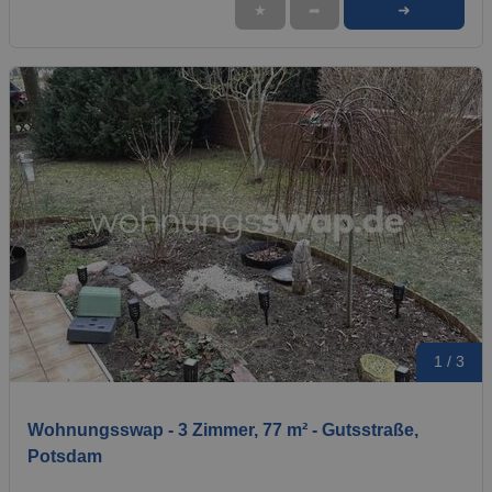
➜
★
➦
1 / 3
Wohnungsswap - 3 Zimmer, 77 m² - Gutsstraße,
Potsdam