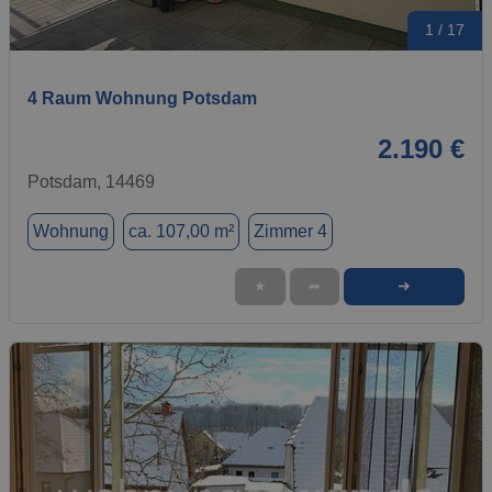
1 / 17
4 Raum Wohnung Potsdam
2.190 €
Potsdam, 14469
Wohnung
ca. 107,00 m²
Zimmer 4
➜
★
➦