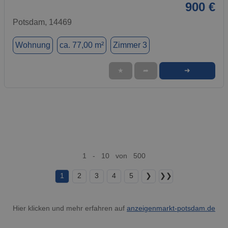
900 €
Potsdam, 14469
Wohnung
ca. 77,00 m²
Zimmer 3
➜
★
➦
1 - 10 von 500
1
2
3
4
5
❯
❯❯
Hier klicken und mehr erfahren auf
anzeigenmarkt-potsdam.de