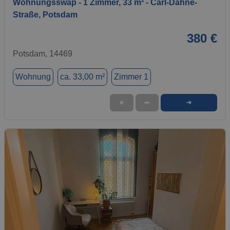
Wohnungsswap - 1 Zimmer, 33 m² - Carl-Dähne-
Straße, Potsdam
380 €
Potsdam, 14469
Wohnung
ca. 33,00 m²
Zimmer 1
➜
★
➦