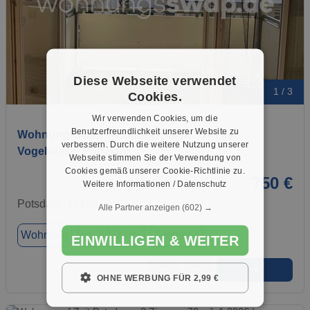
Diese Webseite verwendet
1 / 3
Cookies.
Wir verwenden Cookies, um die
Benutzerfreundlichkeit unserer Website zu
Wohnungsswap - 4 Zimmer, 80 m² - An der
verbessern. Durch die weitere Nutzung unserer
Vogelwiese, Potsdam
Webseite stimmen Sie der Verwendung von
Cookies gemäß unserer Cookie-Richtlinie zu.
750 €
Weitere Informationen / Datenschutz
Potsdam, 14469
Alle Partner anzeigen
(602) →
Wohnung
ca. 80,00 m²
Zimmer 4
EINWILLIGEN & WEITER
➜
★
➦
OHNE WERBUNG FÜR 2,99 €