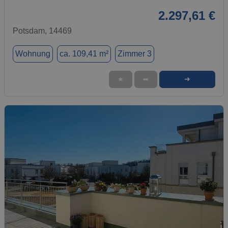
2.297,61 €
Potsdam, 14469
Wohnung
ca. 109,41 m²
Zimmer 3
➜
★
➦