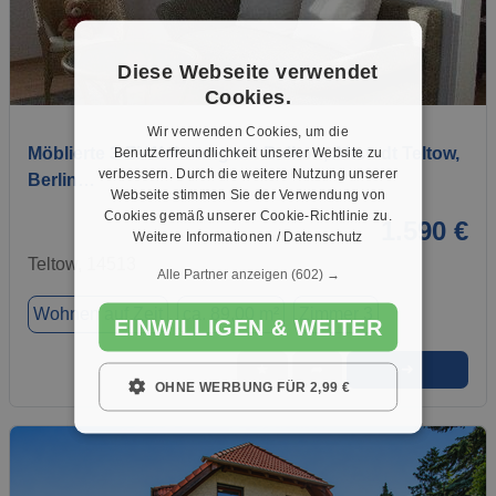
Diese Webseite verwendet
1 / 18
Cookies.
Wir verwenden Cookies, um die
Möblierte 3-Zi-Wohnung mit Balkon, Altstadt Teltow,
Benutzerfreundlichkeit unserer Website zu
verbessern. Durch die weitere Nutzung unserer
Berlin…
Webseite stimmen Sie der Verwendung von
Cookies gemäß unserer Cookie-Richtlinie zu.
1.590 €
Weitere Informationen / Datenschutz
Teltow, 14513
Alle Partner anzeigen
(602) →
Wohnen auf Zeit
ca. 89,00 m²
Zimmer 3
EINWILLIGEN & WEITER
➜
★
➦
OHNE WERBUNG FÜR 2,99 €