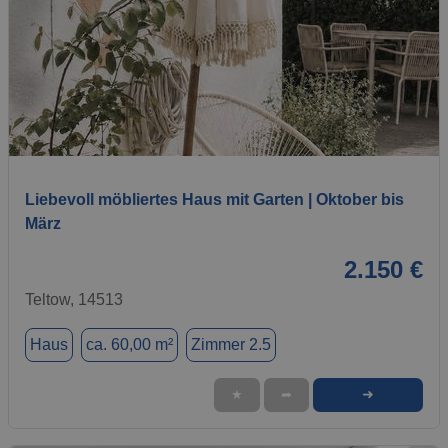
1 / 14
Liebevoll möbliertes Haus mit Garten | Oktober bis
März
2.150 €
Teltow, 14513
Haus
ca. 60,00 m²
Zimmer 2.5
➜
★
➦