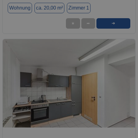
Wohnung
ca. 20,00 m²
Zimmer 1
➜
★
➦
1 / 18