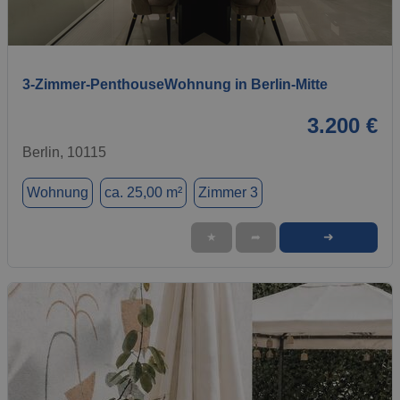
1 / 20
3-Zimmer-PenthouseWohnung in Berlin-Mitte
3.200 €
Berlin, 10115
Wohnung
ca. 25,00 m²
Zimmer 3
➜
★
➦