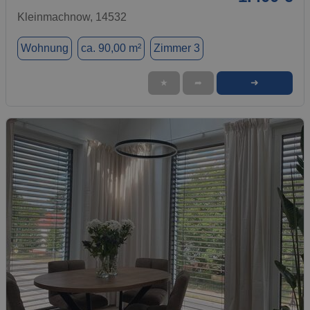
Kleinmachnow, 14532
Wohnung
ca. 90,00 m²
Zimmer 3
➜
★
➦
1 / 14