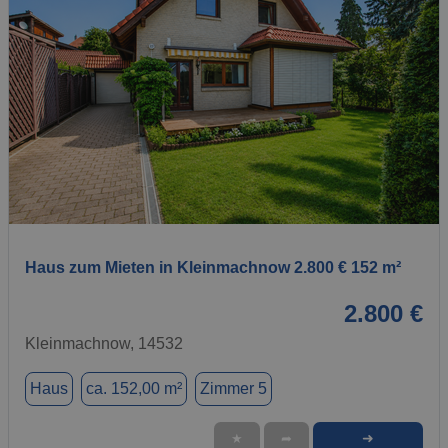
1 / 1
Haus zum Mieten in Kleinmachnow 2.800 € 152 m²
2.800 €
Kleinmachnow, 14532
Haus
ca. 152,00 m²
Zimmer 5
➜
★
➦