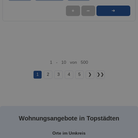
➜
★
➦
1 - 10 von 500
1
2
3
4
5
❯
❯❯
Wohnungsangebote in Topstädten
Orte im Umkreis