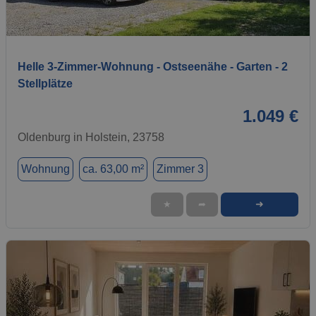
1 / 9
Helle 3-Zimmer-Wohnung - Ostseenähe - Garten - 2
Stellplätze
1.049 €
Oldenburg in Holstein, 23758
Wohnung
ca. 63,00 m²
Zimmer 3
➜
★
➦