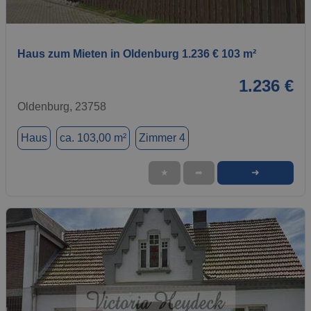
1 / 1
Haus zum Mieten in Oldenburg 1.236 € 103 m²
1.236 €
Oldenburg, 23758
Haus
ca. 103,00 m²
Zimmer 4
➜
★
➦