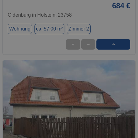
684 €
Oldenburg in Holstein, 23758
Wohnung
ca. 57,00 m²
Zimmer 2
➜
★
➦