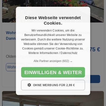
Diese Webseite verwendet
1 / 1
Cookies.
Wir verwenden Cookies, um die
Wohnung zum Mieten in Oldenburg in Holstein
Benutzerfreundlichkeit unserer Website zu
Dannau 675 € 80 m²
verbessern. Durch die weitere Nutzung unserer
Webseite stimmen Sie der Verwendung von
675 €
Cookies gemäß unserer Cookie-Richtlinie zu.
Weitere Informationen / Datenschutz
Oldenburg in Holstein / Dannau, 23758
Alle Partner anzeigen
(602) →
Wohnung
ca. 80,00 m²
Zimmer 2.5
EINWILLIGEN & WEITER
➜
★
➦
OHNE WERBUNG FÜR 2,99 €