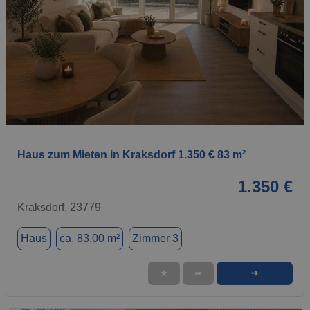
1 / 1
Haus zum Mieten in Kraksdorf 1.350 € 83 m²
1.350 €
Kraksdorf, 23779
Haus
ca. 83,00 m²
Zimmer 3
➜
★
➦