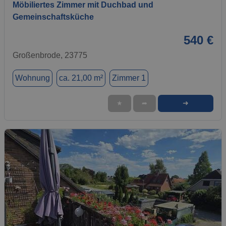
Möbiliertes Zimmer mit Duchbad und
Gemeinschaftsküche
540 €
Großenbrode, 23775
Wohnung
ca. 21,00 m²
Zimmer 1
➜
★
➦