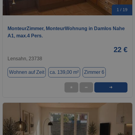
1 / 19
MonteurZimmer, MonteurWohnung in Damlos Nahe
A1, max.4 Pers.
22 €
Lensahn, 23738
Wohnen auf Zeit
ca. 139,00 m²
Zimmer 6
➜
★
➦