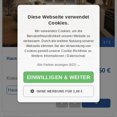
Diese Webseite verwendet
Cookies.
Wir verwenden Cookies, um die
Benutzerfreundlichkeit unserer Website zu
verbessern. Durch die weitere Nutzung unserer
1 / 1
Webseite stimmen Sie der Verwendung von
Cookies gemäß unserer Cookie-Richtlinie zu.
Weitere Informationen / Datenschutz
Haus zum Mieten in Kraksdorf 1.350 € 83 m²
Alle Partner anzeigen
(602) →
1.350 €
EINWILLIGEN & WEITER
Kraksdorf, 23779
Haus
ca. 83,00 m²
Zimmer 3
OHNE WERBUNG FÜR 2,99 €
➜
★
➦