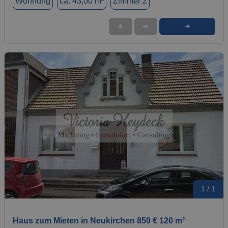
Wohnung
ca. 43,00 m²
Zimmer 2
➜
★
➦
1 / 1
Haus zum Mieten in Neukirchen 850 € 120 m²