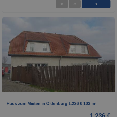
➜
★
➦
1 / 1
Haus zum Mieten in Oldenburg 1.236 € 103 m²
1.236 €