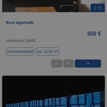
1 / 6
Buro lagerhalle
350 €
Handewitt, 24983
Gewerbeobjekt
ca. 10,00 m²
➜
★
➦