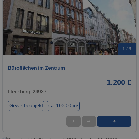
1 / 9
Büroflächen im Zentrum
1.200 €
Flensburg, 24937
Gewerbeobjekt
ca. 103,00 m²
➜
★
➦