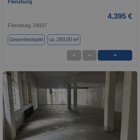
Flensburg
4.395 €
Flensburg, 24937
Gewerbeobjekt
ca. 293,00 m²
➜
★
➦