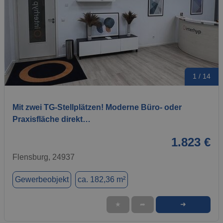
1 / 14
Mit zwei TG-Stellplätzen! Moderne Büro- oder
Praxisfläche direkt…
1.823 €
Flensburg, 24937
Gewerbeobjekt
ca. 182,36 m²
➜
★
➦