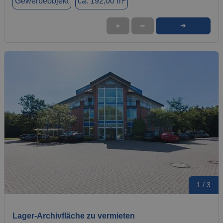
Gewerbeobjekt
ca. 192,00 m²
➜
★
➦
1 / 3
Lager-Archivfläche zu vermieten