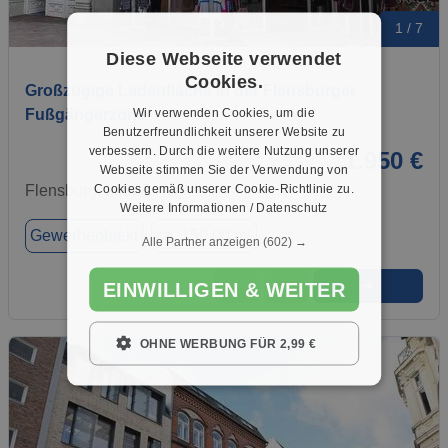
1 / 7
Diese Webseite verwendet
Cookies.
Großzügige Ladenfläche in der Flensburger
Wir verwenden Cookies, um die
Fußgängerzone
Benutzerfreundlichkeit unserer Website zu
verbessern. Durch die weitere Nutzung unserer
1.950 €
Webseite stimmen Sie der Verwendung von
Cookies gemäß unserer Cookie-Richtlinie zu.
Flensburg, 24937
Weitere Informationen / Datenschutz
Gewerbeobjekt
ca. 150,00 m²
Alle Partner anzeigen
(602) →
➜
★
➦
EINWILLIGEN & WEITER
OHNE WERBUNG FÜR 2,99 €