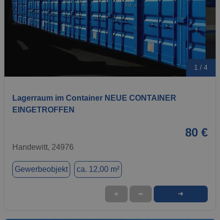
1 / 4
Lagerraum im Container NEUE CONTAINER
EINGETROFFEN
80 €
Handewitt, 24976
Gewerbeobjekt
ca. 12,00 m²
➜
★
➦