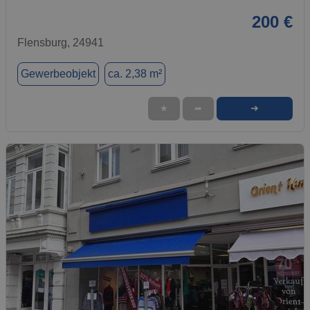
200 €
Flensburg, 24941
Gewerbeobjekt
ca. 2,38 m²
➜
★
➦