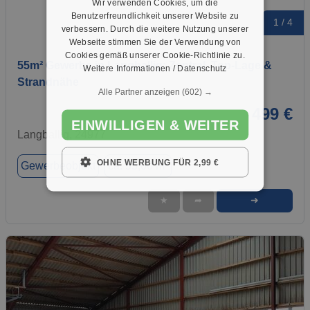
Wir verwenden Cookies, um die
Benutzerfreundlichkeit unserer Website zu
1 / 4
verbessern. Durch die weitere Nutzung unserer
Webseite stimmen Sie der Verwendung von
Cookies gemäß unserer Cookie-Richtlinie zu.
55m² Gewerbe in Langballig: Zentral, Top-Lage &
Weitere Informationen / Datenschutz
Strandnähe
Alle Partner anzeigen
(602) →
499 €
EINWILLIGEN & WEITER
Langballig, 24977
OHNE WERBUNG FÜR 2,99 €
Gewerbeobjekt
ca. 55,00 m²
➜
★
➦