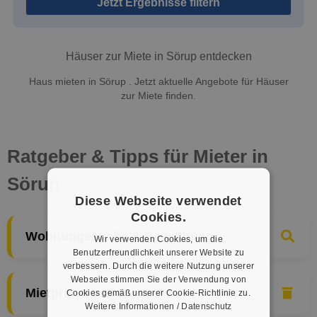
Jetzt Ergebnisse filtern
Häuser zur Miete in Sörup entdecken
Haus mieten in Sörup . Jetzt aktuelle Angebote für Häuser
zur Miete finden.
Ratgeber & Tipps für Mieter in
Sörup
Diese Webseite verwendet
Cookies.
Wohnungssuche & Bewerbung
Wir verwenden Cookies, um die
Benutzerfreundlichkeit unserer Website zu
verbessern. Durch die weitere Nutzung unserer
Webseite stimmen Sie der Verwendung von
Mietpreise in Sörup
Cookies gemäß unserer Cookie-Richtlinie zu.
Weitere Informationen / Datenschutz