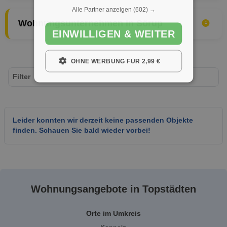
Alle Partner anzeigen
(602) →
Wohnungsunternehmen in Sörup
EINWILLIGEN & WEITER
OHNE WERBUNG FÜR 2,99 €
Filter
Leider konnten wir derzeit keine passenden Objekte
finden. Schauen Sie bald wieder vorbei!
Wohnungsangebote in Topstädten
Orte im Umkreis