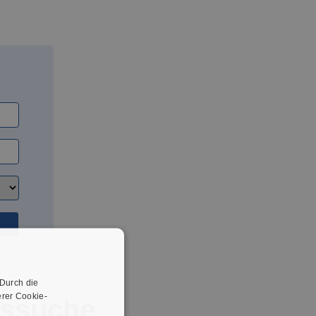
 Durch die
rer Cookie-
gssuche