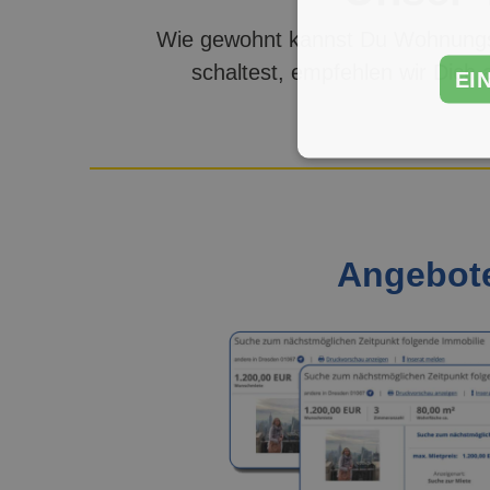
Wie gewohnt kannst Du Wohnungs
schaltest, empfehlen wir Dich 
EI
Angebote