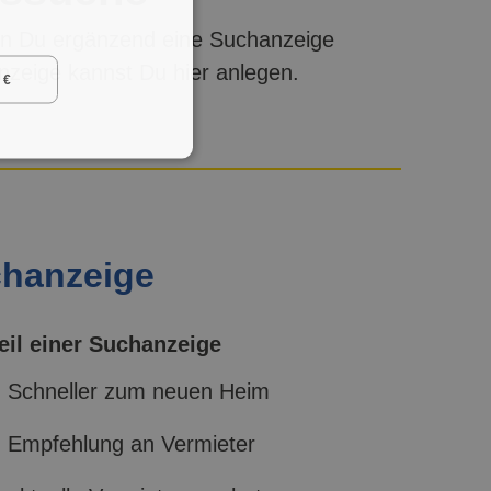
n Du ergänzend eine Suchanzeige
anzeige kannst Du hier anlegen.
 €
chanzeige
eil einer Suchanzeige
Schneller zum neuen Heim
Empfehlung an Vermieter