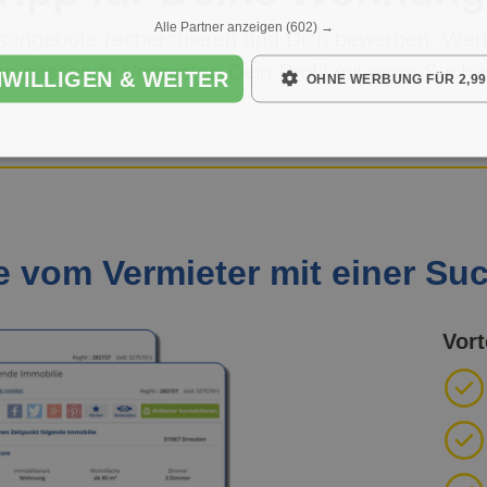
Alle Partner anzeigen
(602) →
angebote recherchieren und Dich bewerben. Wen
an passende Vermieter. Dein Profil mit einer Such
NWILLIGEN & WEITER
OHNE WERBUNG FÜR 2,99
 vom Vermieter mit einer Su
Vort