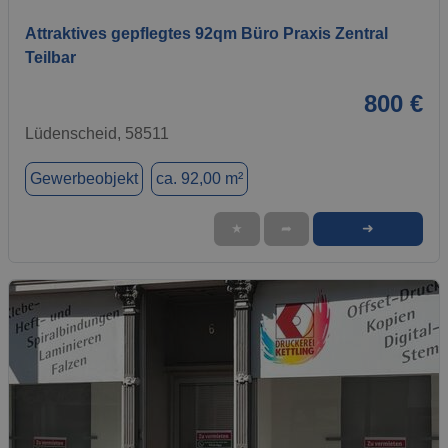
Attraktives gepflegtes 92qm Büro Praxis Zentral
Teilbar
800 €
Lüdenscheid, 58511
Gewerbeobjekt
ca. 92,00 m²
➜
★
➦