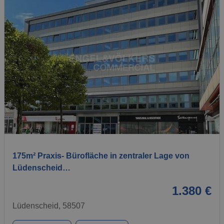
1 / 10
175m² Praxis- Bürofläche in zentraler Lage von
Lüdenscheid…
1.380 €
Lüdenscheid, 58507