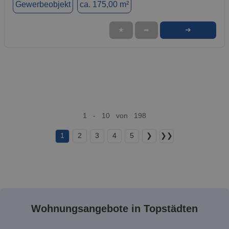
Gewerbeobjekt
ca. 175,00 m²
➜
★
➦
1 - 10 von 198
1
2
3
4
5
❯
❯❯
Wohnungsangebote in Topstädten