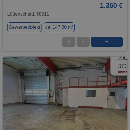
1.350 €
Lüdenscheid, 58511
Gewerbeobjekt
ca. 147,00 m²
➜
★
➦