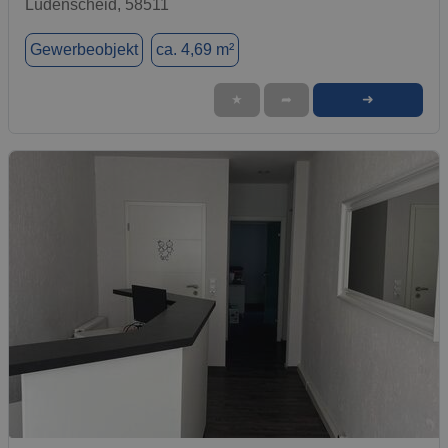
Lüdenscheid, 58511
Gewerbeobjekt
ca. 4,69 m²
➜
★
➦
1 / 9