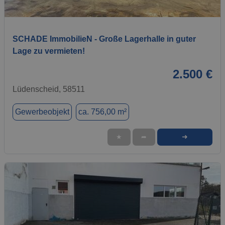
1 / 10
SCHADE ImmobilieN - Große Lagerhalle in guter
Lage zu vermieten!
2.500 €
Lüdenscheid, 58511
Gewerbeobjekt
ca. 756,00 m²
➜
★
➦