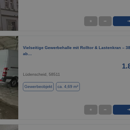
★
➦
1 / 12
Vielseitige Gewerbehalle mit Rolltor & Lastenkran – 38
ab…
1.
Lüdenscheid, 58511
Gewerbeobjekt
ca. 4,69 m²
★
➦
1 / 7