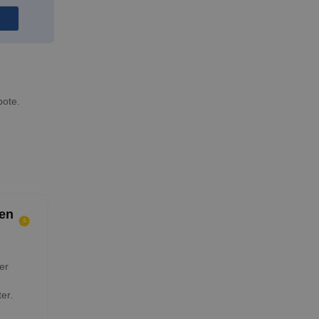
bote.
en
er
er.