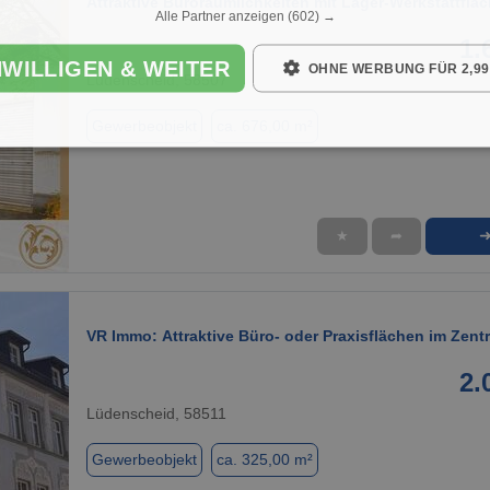
Attraktive Büroräumlichkeiten mit Lager-Werkstattflä
Alle Partner anzeigen
(602) →
1.
NWILLIGEN & WEITER
OHNE WERBUNG FÜR 2,99
Lüdenscheid, 58507
Gewerbeobjekt
ca. 676,00 m²
★
➦
1 / 8
VR Immo: Attraktive Büro- oder Praxisflächen im Zent
2.
Lüdenscheid, 58511
Gewerbeobjekt
ca. 325,00 m²