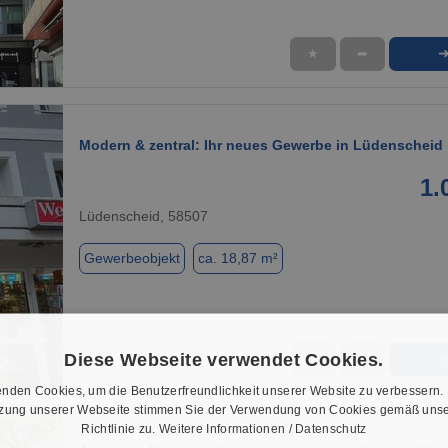
★
➦
1 / 10
Modern & zentral: Ihr neues Gewerbe in Lüdenscheid
1.
Lüdenscheid, 58507
Gewerbeobjekt
ca. 18,87 m²
Diese Webseite verwendet Cookies.
★
➦
1 / 11
nden Cookies, um die Benutzerfreundlichkeit unserer Website zu verbessern.
tzung unserer Webseite stimmen Sie der Verwendung von Cookies gemäß unse
Richtlinie zu.
Weitere Informationen / Datenschutz