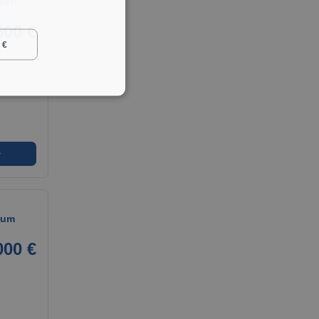
chen
600 €
 €
➜
rum
000 €