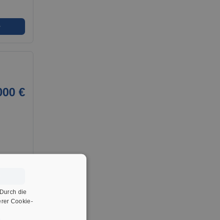
➜
000 €
➜
 Durch die
rer Cookie-