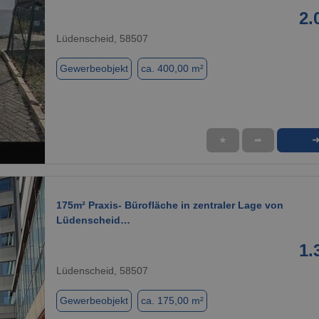
2.
Lüdenscheid, 58507
Gewerbeobjekt
ca. 400,00 m²
★
➦
1 / 9
175m² Praxis- Bürofläche in zentraler Lage von
Lüdenscheid…
1.
Lüdenscheid, 58507
Gewerbeobjekt
ca. 175,00 m²