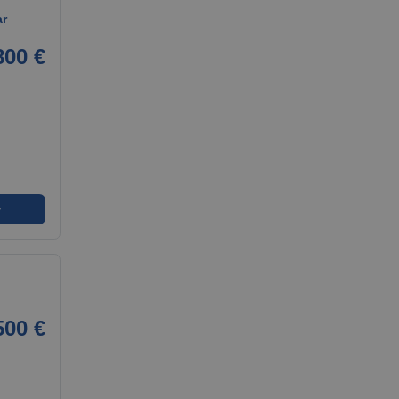
ar
800 €
➜
500 €