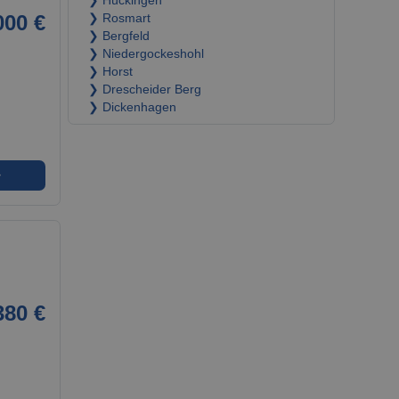
❯ Hückingen
000 €
❯ Rosmart
❯ Bergfeld
❯ Niedergockeshohl
❯ Horst
❯ Drescheider Berg
❯ Dickenhagen
➜
380 €