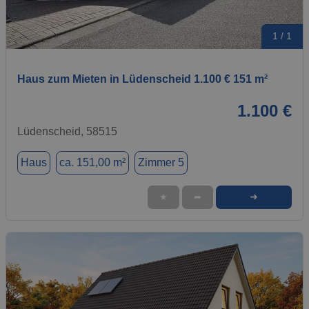
1 / 1
Haus zum Mieten in Lüdenscheid 1.100 € 151 m²
1.100 €
Lüdenscheid, 58515
Haus
ca. 151,00 m²
Zimmer 5
➜
★
➦