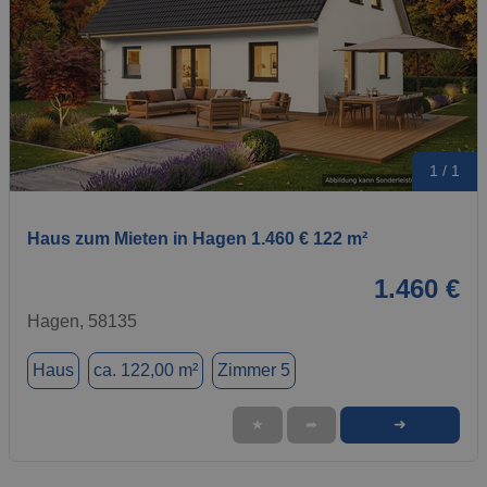
1 / 1
Haus zum Mieten in Hagen 1.460 € 122 m²
1.460 €
Hagen, 58135
Haus
ca. 122,00 m²
Zimmer 5
➜
★
➦