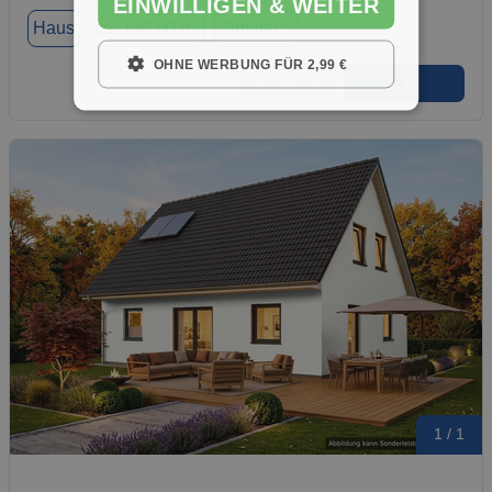
EINWILLIGEN & WEITER
Haus
ca. 130,00 m²
Zimmer 5
OHNE WERBUNG FÜR 2,99 €
➜
★
➦
1 / 1