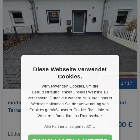
Diese Webseite verwendet
Cookies.
1 / 17
Wir verwenden Cookies, um die
Benutzerfreundlichkeit unserer Website zu
verbessern. Durch die weitere Nutzung unserer
modernes Reihenhaus mit Fußbodenheizung und
Webseite stimmen Sie der Verwendung von
Terrassenüberdachung
Cookies gemäß unserer Cookie-Richtlinie zu.
Weitere Informationen / Datenschutz
2.000 €
Alle Partner anzeigen
(602) →
Lüdenscheid, 58511