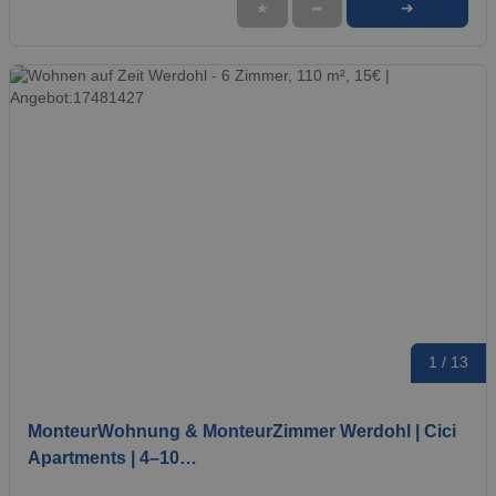
➜
★
➦
1 / 13
MonteurWohnung & MonteurZimmer Werdohl | Cici
Apartments | 4–10…