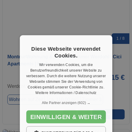
1 / 8
Diese Webseite verwendet
Cookies.
MonteurWohnung & MonteurZimmer Werdohl | Cici
Apartments | bis 7…
Wir verwenden Cookies, um die
Benutzerfreundlichkeit unserer Website zu
15 €
verbessern. Durch die weitere Nutzung unserer
Webseite stimmen Sie der Verwendung von
Werdohl, 58791
Cookies gemäß unserer Cookie-Richtlinie zu.
Weitere Informationen / Datenschutz
Wohnen auf Zeit
ca. 110,00 m²
Zimmer 3
Alle Partner anzeigen
(602) →
➜
★
➦
EINWILLIGEN & WEITER