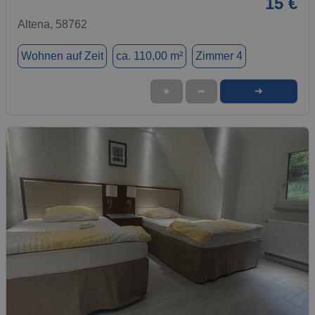
15 €
Altena, 58762
Wohnen auf Zeit
ca. 110,00 m²
Zimmer 4
➜
★
➦