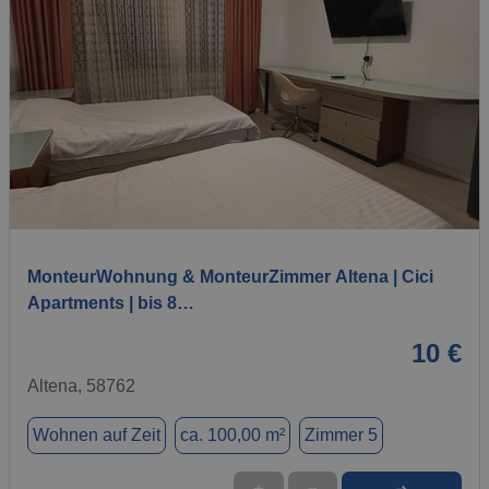
1 / 7
MonteurWohnung & MonteurZimmer Altena | Cici
Apartments | bis 8…
10 €
Altena, 58762
Wohnen auf Zeit
ca. 100,00 m²
Zimmer 5