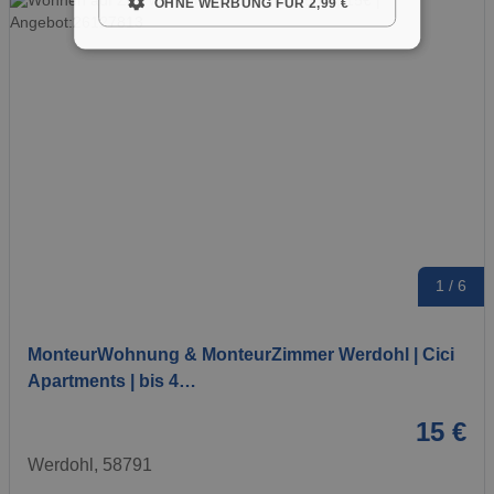
OHNE WERBUNG FÜR 2,99 €
1 / 6
MonteurWohnung & MonteurZimmer Werdohl | Cici
Apartments | bis 4…
15 €
Werdohl, 58791