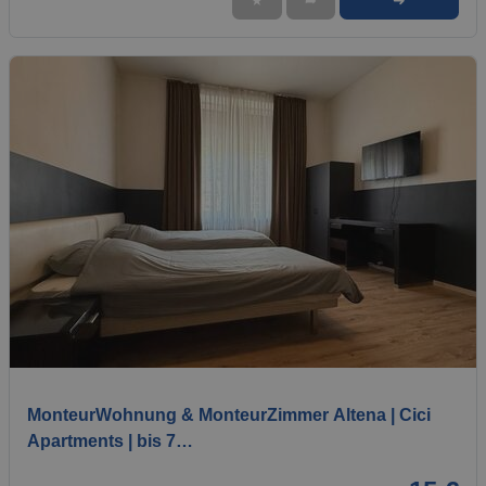
➜
★
➦
1 / 6
MonteurWohnung & MonteurZimmer Altena | Cici
Apartments | bis 7…