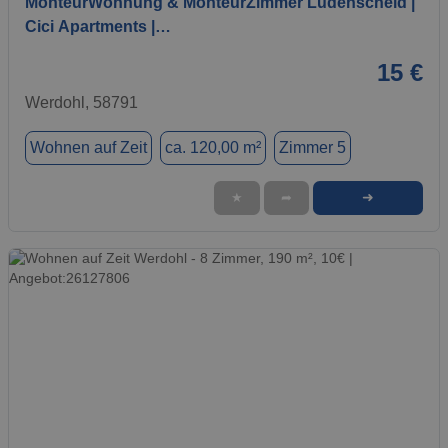
MonteurWohnung & MonteurZimmer Lüdenscheid |
Cici Apartments |…
15 €
Werdohl, 58791
Wohnen auf Zeit
ca. 120,00 m²
Zimmer 5
➜
★
➦