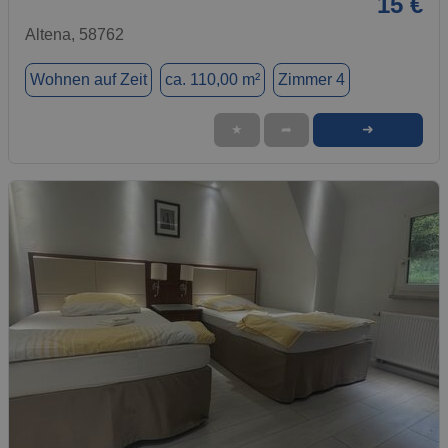
15 €
Altena, 58762
Wohnen auf Zeit
ca. 110,00 m²
Zimmer 4
➜
★
➦