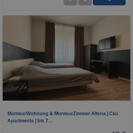
➜
★
➦
1 / 6
MonteurWohnung & MonteurZimmer Altena | Cici
Apartments | bis 7…