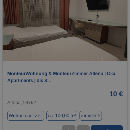
1 / 7
MonteurWohnung & MonteurZimmer Altena | Cici
Apartments | bis 8…
10 €
Altena, 58762
Wohnen auf Zeit
ca. 100,00 m²
Zimmer 5