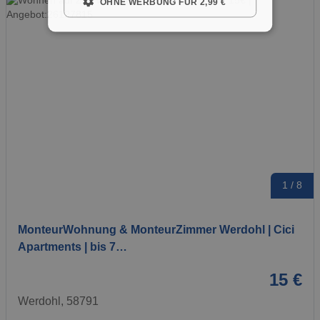
OHNE WERBUNG FÜR 2,99 €
1 / 8
MonteurWohnung & MonteurZimmer Werdohl | Cici
Apartments | bis 7…
15 €
Werdohl, 58791