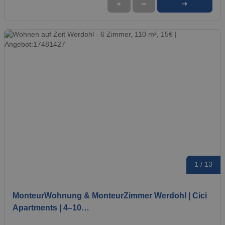
➜
★
➦
1 / 13
MonteurWohnung & MonteurZimmer Werdohl | Cici
Apartments | 4–10…