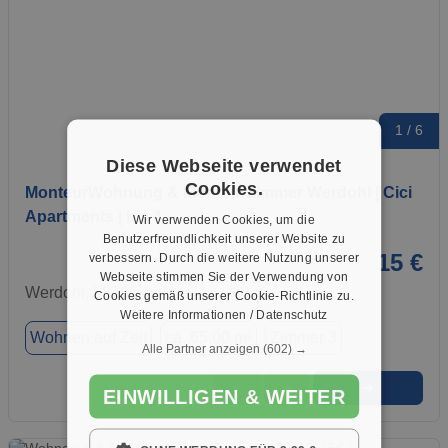
1 / 6
Diese Webseite verwendet
Cookies.
MonteurWohnung & MonteurZimmer Werdohl | Cici
Apartments | bis 4…
Wir verwenden Cookies, um die
Benutzerfreundlichkeit unserer Website zu
15 €
verbessern. Durch die weitere Nutzung unserer
Webseite stimmen Sie der Verwendung von
Werdohl, 58791
Cookies gemäß unserer Cookie-Richtlinie zu.
Weitere Informationen / Datenschutz
Wohnen auf Zeit
ca. 65,00 m²
Zimmer 3
Alle Partner anzeigen
(602) →
➜
★
➦
EINWILLIGEN & WEITER