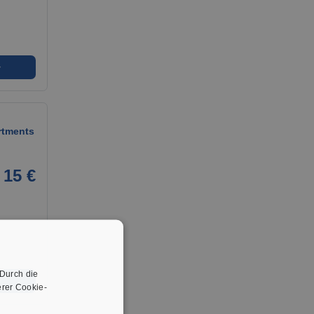
➜
rtments
15 €
 Durch die
➜
rer Cookie-