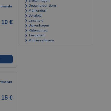
❯ Breitenhagen
❯ Drescheider Berg
rtments
❯ Mühlendorf
❯ Bergfeld
10 €
❯ Linscheid
❯ Dickenhagen
❯ Rüterschlad
❯ Tiergarten
❯ Mühlenrahmede
➜
rtments
15 €