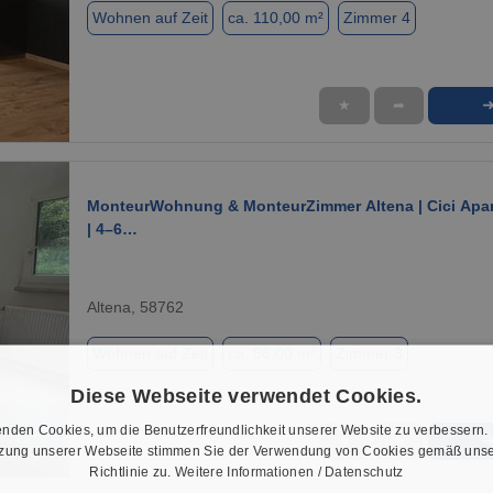
Wohnen auf Zeit
ca. 110,00 m²
Zimmer 4
★
➦
1 / 6
MonteurWohnung & MonteurZimmer Altena | Cici Apa
| 4–6…
Altena, 58762
Wohnen auf Zeit
ca. 56,00 m²
Zimmer 3
Diese Webseite verwendet Cookies.
nden Cookies, um die Benutzerfreundlichkeit unserer Website zu verbessern.
★
➦
tzung unserer Webseite stimmen Sie der Verwendung von Cookies gemäß unse
1 / 13
Richtlinie zu.
Weitere Informationen / Datenschutz