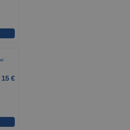
➜
ci
15 €
➜