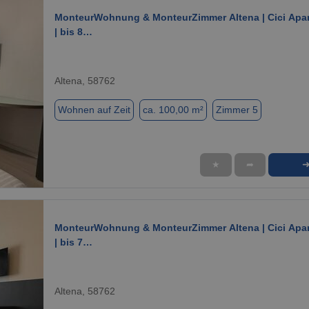
MonteurWohnung & MonteurZimmer Altena | Cici Apa
| bis 8…
Altena, 58762
Wohnen auf Zeit
ca. 100,00 m²
Zimmer 5
★
➦
1 / 7
MonteurWohnung & MonteurZimmer Altena | Cici Apa
| bis 7…
Altena, 58762