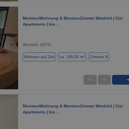
MonteurWohnung & MonteurZimmer Werdohl | Cici
Apartments | bis…
Werdohl, 58791
Wohnen auf Zeit
ca. 190,00 m²
Zimmer 8
★
➦
1 / 13
MonteurWohnung & MonteurZimmer Werdohl | Cici
Apartments | bis…