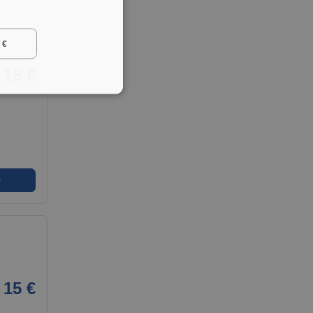
 €
15 €
➜
15 €