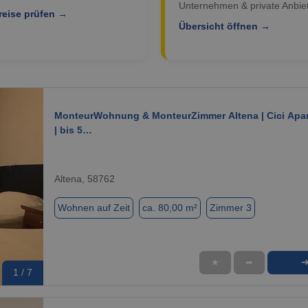
Unternehmen & private Anbiet
reise prüfen →
Übersicht öffnen →
MonteurWohnung & MonteurZimmer Altena | Cici Apa
| bis 5…
Altena, 58762
Wohnen auf Zeit
ca. 80,00 m²
Zimmer 3
★
➦
1 / 7