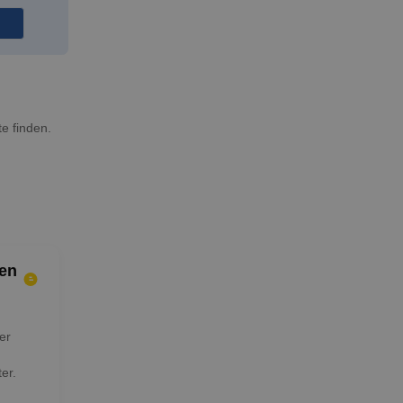
e finden.
en
er
er.