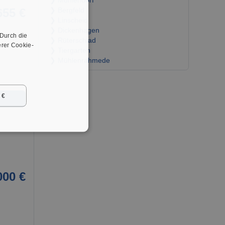
❯ Mühlendorf
655 €
❯ Bergfeld
❯ Linscheid
❯ Dickenhagen
 Durch die
❯ Rüterschlad
rer Cookie-
❯ Tiergarten
❯ Mühlenrahmede
 €
➜
000 €