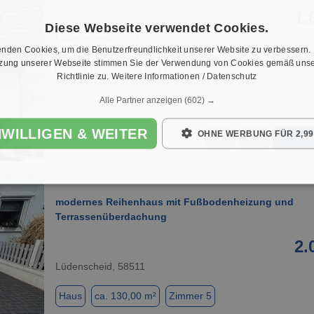
1.
Diese Webseite verwendet Cookies.
Lüdenscheid, 58513
nden Cookies, um die Benutzerfreundlichkeit unserer Website zu verbessern.
tzung unserer Webseite stimmen Sie der Verwendung von Cookies gemäß unse
Haus
ca. 197,00 m²
Zimmer 5
Richtlinie zu.
Weitere Informationen / Datenschutz
Alle Partner anzeigen
(602) →
NWILLIGEN & WEITER
OHNE WERBUNG FÜR 2,99
★
➦
1 / 20
modernes Reihenhaus mit Fußbodenheizung und
Terrassenüberdachung
2.
Lüdenscheid, 58511
Haus
ca. 130,00 m²
Zimmer 5