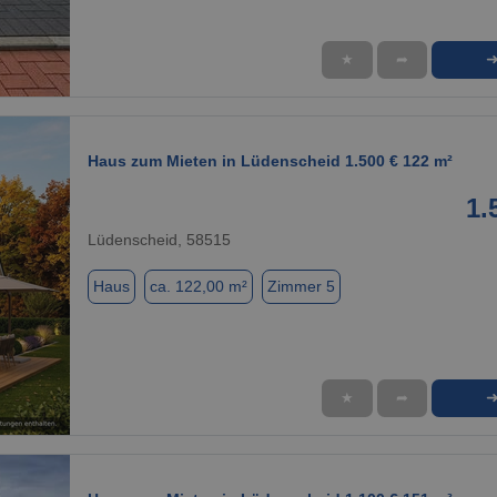
★
➦
1 / 17
Haus zum Mieten in Lüdenscheid 1.500 € 122 m²
1.
Lüdenscheid, 58515
Haus
ca. 122,00 m²
Zimmer 5
★
➦
1 / 1