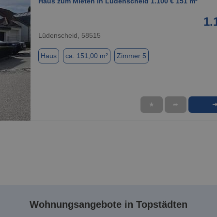
Haus zum Mieten in Lüdenscheid 1.100 € 151 m²
1.
Lüdenscheid, 58515
Haus
ca. 151,00 m²
Zimmer 5
★
➦
1 / 1
Wohnungsangebote in Topstädten