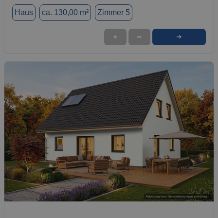
Haus
ca. 130,00 m²
Zimmer 5
➜
★
➦
1 / 1