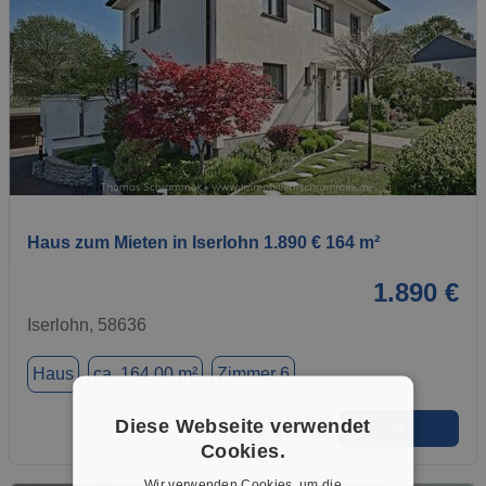
1 / 1
Haus zum Mieten in Iserlohn 1.890 € 164 m²
1.890 €
Iserlohn, 58636
Haus
ca. 164,00 m²
Zimmer 6
Diese Webseite verwendet
➜
★
➦
Cookies.
Wir verwenden Cookies, um die