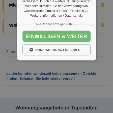
verbessern. Durch die weitere Nutzung unserer
Mietpreise in Angermünde
Webseite stimmen Sie der Verwendung von
Cookies gemäß unserer Cookie-Richtlinie zu.
Weitere Informationen / Datenschutz
Alle Partner anzeigen
(602) →
Wohnungsunternehmen in Angermünde
EINWILLIGEN & WEITER
OHNE WERBUNG FÜR 2,99 €
Filter
Leider konnten wir derzeit keine passenden Objekte
finden. Schauen Sie bald wieder vorbei!
Wohnungsangebote in Topstädten