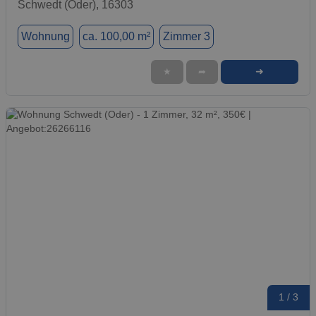
Schwedt (Oder), 16303
Wohnung
ca. 100,00 m²
Zimmer 3
➜
★
➦
1 / 3