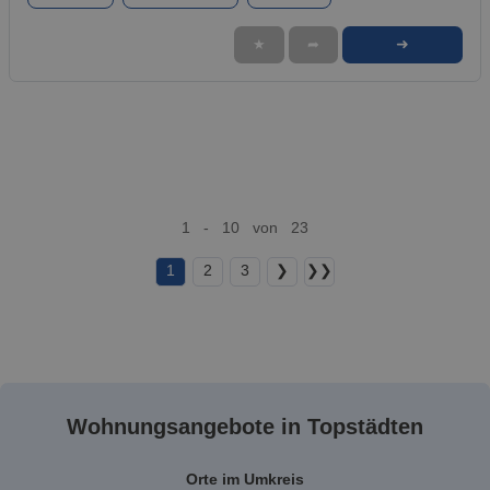
➜
★
➦
1 - 10 von 23
1
2
3
❯
❯❯
Wohnungsangebote in Topstädten
Orte im Umkreis