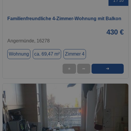
1 / 10
Familienfreundliche 4‑Zimmer‑Wohnung mit Balkon
430 €
Angermünde, 16278
Wohnung
ca. 69,47 m²
Zimmer 4
➜
★
➦