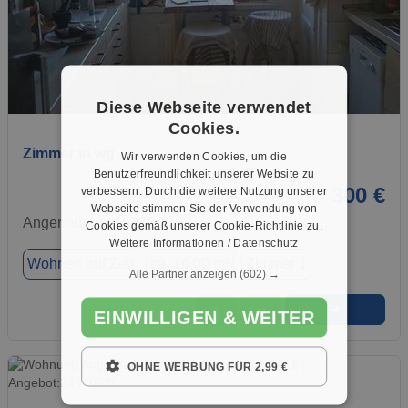
1 / 3
Diese Webseite verwendet
Cookies.
Zimmer in wg
Wir verwenden Cookies, um die
Benutzerfreundlichkeit unserer Website zu
300 €
verbessern. Durch die weitere Nutzung unserer
Webseite stimmen Sie der Verwendung von
Angermünde, 16278
Cookies gemäß unserer Cookie-Richtlinie zu.
Weitere Informationen / Datenschutz
Wohnen auf Zeit
ca. 16,00 m²
Zimmer 1
Alle Partner anzeigen
(602) →
➜
★
➦
EINWILLIGEN & WEITER
OHNE WERBUNG FÜR 2,99 €