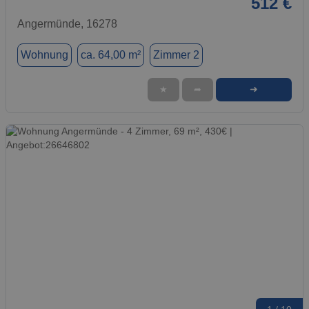
512 €
Angermünde, 16278
Wohnung
ca. 64,00 m²
Zimmer 2
➜
★
➦