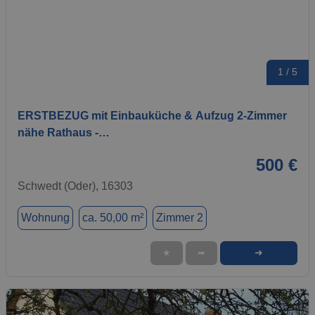
1 / 5
ERSTBEZUG mit Einbauküche & Aufzug 2-Zimmer
nähe Rathaus -…
500 €
Schwedt (Oder), 16303
Wohnung
ca. 50,00 m²
Zimmer 2
➜
★
➦