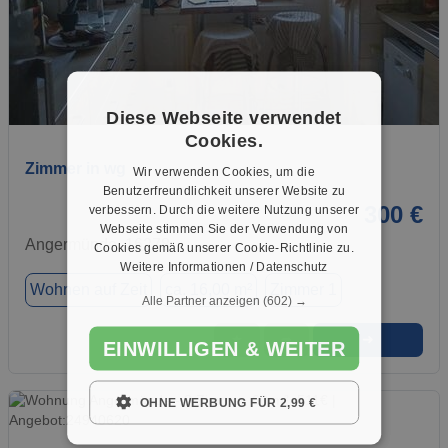
1 / 3
Diese Webseite verwendet
Cookies.
Zimmer in wg
Wir verwenden Cookies, um die
Benutzerfreundlichkeit unserer Website zu
300 €
verbessern. Durch die weitere Nutzung unserer
Webseite stimmen Sie der Verwendung von
Angermünde, 16278
Cookies gemäß unserer Cookie-Richtlinie zu.
Weitere Informationen / Datenschutz
Wohnen auf Zeit
ca. 16,00 m²
Zimmer 1
Alle Partner anzeigen
(602) →
➜
★
➦
EINWILLIGEN & WEITER
OHNE WERBUNG FÜR 2,99 €