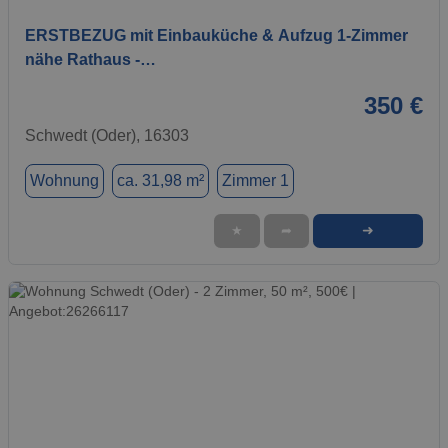
ERSTBEZUG mit Einbauküche & Aufzug 1-Zimmer
nähe Rathaus -…
350 €
Schwedt (Oder), 16303
Wohnung
ca. 31,98 m²
Zimmer 1
➜
★
➦