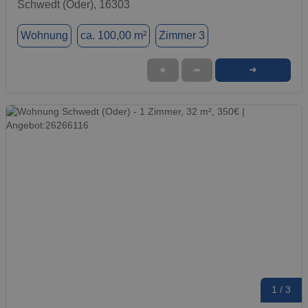
Schwedt (Oder), 16303
Wohnung
ca. 100,00 m²
Zimmer 3
➜
★
➦
1 / 3