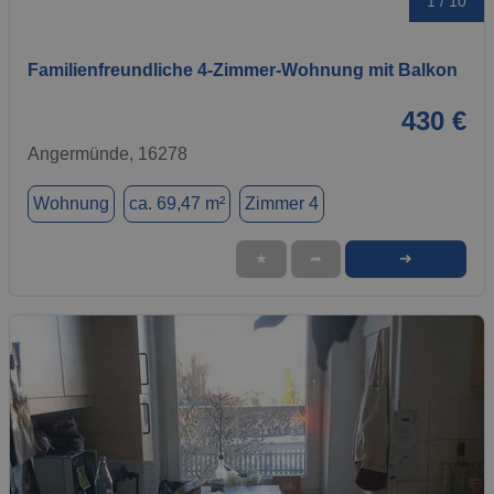
1 / 10
Familienfreundliche 4‑Zimmer‑Wohnung mit Balkon
430 €
Angermünde, 16278
Wohnung
ca. 69,47 m²
Zimmer 4
➜
★
➦