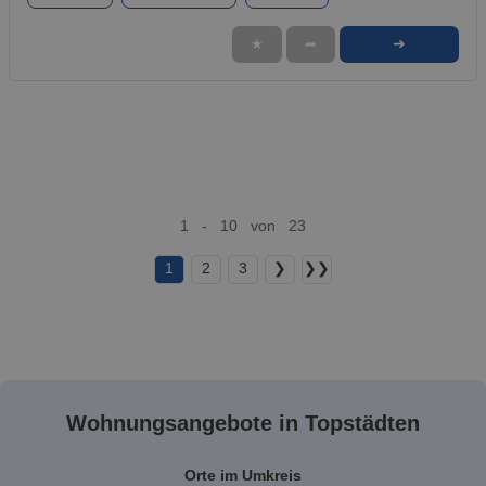
➜
★
➦
1 - 10 von 23
1
2
3
❯
❯❯
Wohnungsangebote in Topstädten
Orte im Umkreis