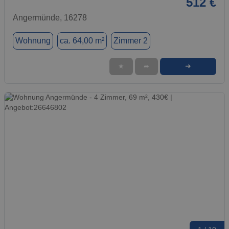
512 €
Angermünde, 16278
Wohnung
ca. 64,00 m²
Zimmer 2
➜
★
➦