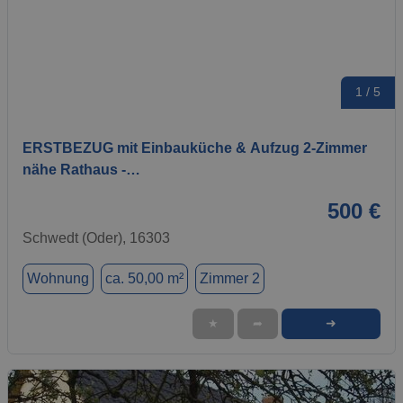
1 / 5
ERSTBEZUG mit Einbauküche & Aufzug 2-Zimmer
nähe Rathaus -…
500 €
Schwedt (Oder), 16303
Wohnung
ca. 50,00 m²
Zimmer 2
➜
★
➦