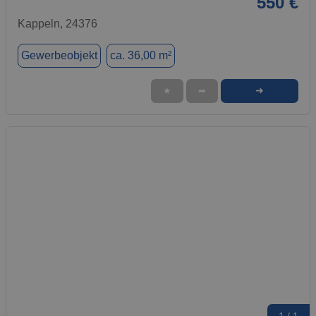
550 €
Kappeln, 24376
Gewerbeobjekt
ca. 36,00 m²
➜
★
➦