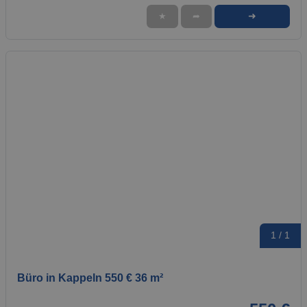
➜
★
➦
1 / 1
Büro in Kappeln 550 € 36 m²