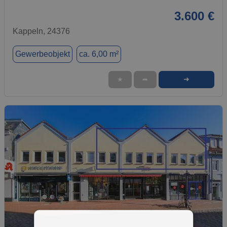
3.600 €
Kappeln, 24376
Gewerbeobjekt
ca. 6,00 m²
➜
★
➦