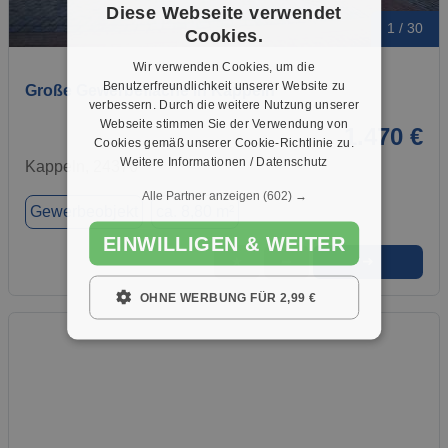
Diese Webseite verwendet
1 / 30
Cookies.
Wir verwenden Cookies, um die
Benutzerfreundlichkeit unserer Website zu
Große Gewerbefläche in Kappeln
verbessern. Durch die weitere Nutzung unserer
Webseite stimmen Sie der Verwendung von
1.470 €
Cookies gemäß unserer Cookie-Richtlinie zu.
Weitere Informationen / Datenschutz
Kappeln, 24376
Alle Partner anzeigen
(602) →
Gewerbeobjekt
ca. 8,80 m²
EINWILLIGEN & WEITER
➜
★
➦
OHNE WERBUNG FÜR 2,99 €