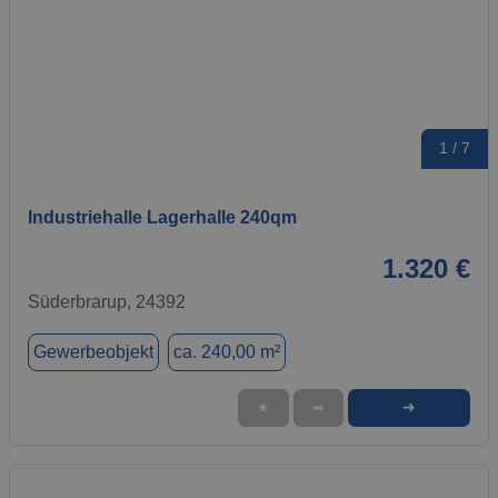
1 / 7
Industriehalle Lagerhalle 240qm
1.320 €
Süderbrarup, 24392
Gewerbeobjekt
ca. 240,00 m²
➜
★
➦