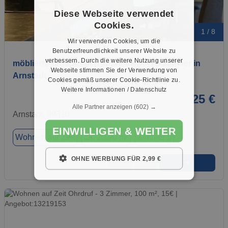
Diese Webseite verwendet
Cookies.
1 / 8
Wir verwenden Cookies, um die
Benutzerfreundlichkeit unserer Website zu
verbessern. Durch die weitere Nutzung unserer
möblierte Unterkunft Appartement WG Zimmer in
Webseite stimmen Sie der Verwendung von
Arnstadt
Cookies gemäß unserer Cookie-Richtlinie zu.
Weitere Informationen / Datenschutz
25 €
Alle Partner anzeigen
(602) →
Arnstadt, 99310
EINWILLIGEN & WEITER
Wohnen auf Zeit
ca. 20,00 m²
Zimmer 5
OHNE WERBUNG FÜR 2,99 €
➜
★
➦