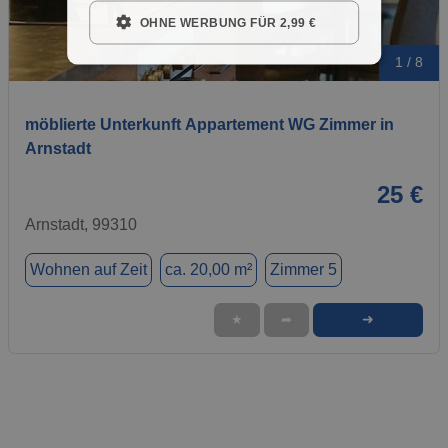
OHNE WERBUNG FÜR 2,99 €
1 / 8
möblierte Unterkunft Appartement WG Zimmer in
Arnstadt
25 €
Arnstadt, 99310
Wohnen auf Zeit
ca. 20,00 m²
Zimmer 5
➜
★
➦