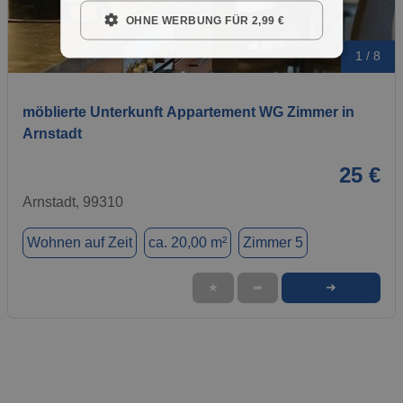
OHNE WERBUNG FÜR 2,99 €
1 / 8
möblierte Unterkunft Appartement WG Zimmer in
Arnstadt
25 €
Arnstadt, 99310
Wohnen auf Zeit
ca. 20,00 m²
Zimmer 5
➜
★
➦