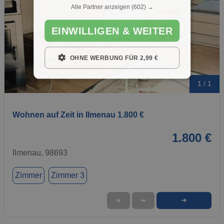
Alle Partner anzeigen
(602) →
EINWILLIGEN & WEITER
OHNE WERBUNG FÜR 2,99 €
1 / 1
Wohnen auf Zeit in Ilmenau 1.800 €
1.800 €
Ilmenau, 98693
Zimmer
Zimmer 3
➜
★
➦