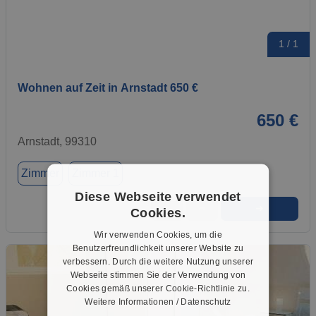
1 / 1
Wohnen auf Zeit in Arnstadt 650 €
650 €
Arnstadt, 99310
Zimmer
Zimmer 1
Diese Webseite verwendet
➜
★
➦
Cookies.
Wir verwenden Cookies, um die
Benutzerfreundlichkeit unserer Website zu
verbessern. Durch die weitere Nutzung unserer
Webseite stimmen Sie der Verwendung von
Cookies gemäß unserer Cookie-Richtlinie zu.
Weitere Informationen / Datenschutz