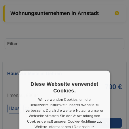
Wohnungsunternehmen in Arnstadt
Filter
Haus zur Miete in Gehren
Diese Webseite verwendet
700 €
Cookies.
Ilmenau, 98694
Wir verwenden Cookies, um die
Benutzerfreundlichkeit unserer Website zu
Haus
ca. 85,00 m²
Zimmer 3
verbessern. Durch die weitere Nutzung unserer
Webseite stimmen Sie der Verwendung von
Cookies gemäß unserer Cookie-Richtlinie zu.
➜
★
➦
Weitere Informationen / Datenschutz