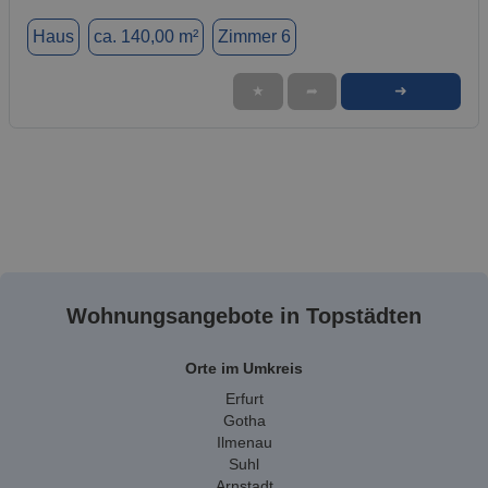
Haus
ca. 140,00 m²
Zimmer 6
➜
★
➦
Wohnungsangebote in Topstädten
Orte im Umkreis
Erfurt
Gotha
Ilmenau
Suhl
Arnstadt