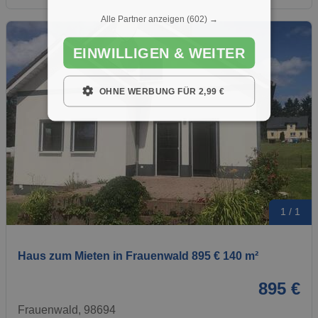
Alle Partner anzeigen
(602) →
EINWILLIGEN & WEITER
OHNE WERBUNG FÜR 2,99 €
1 / 1
Haus zum Mieten in Frauenwald 895 € 140 m²
895 €
Frauenwald, 98694