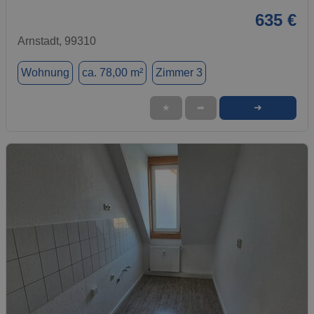
635 €
Arnstadt, 99310
Wohnung
ca. 78,00 m²
Zimmer 3
➜
★
➦