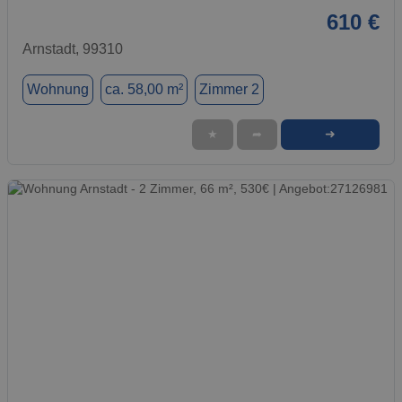
610 €
Arnstadt, 99310
Wohnung
ca. 58,00 m²
Zimmer 2
➜
★
➦