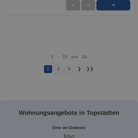
➜
★
➦
1 - 10 von 24
1
2
3
❯
❯❯
Wohnungsangebote in Topstädten
Orte im Umkreis
Erfurt