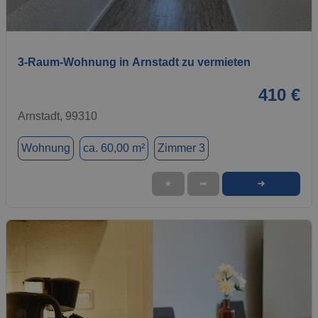
1 / 8
3-Raum-Wohnung in Arnstadt zu vermieten
410 €
Arnstadt, 99310
Wohnung
ca. 60,00 m²
Zimmer 3
➜
★
➦