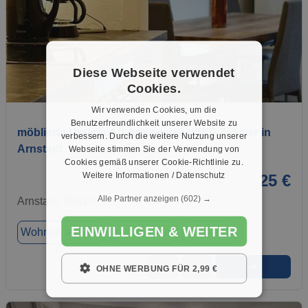
Diese Webseite verwendet
Cookies.
1 / 8
Wir verwenden Cookies, um die
Benutzerfreundlichkeit unserer Website zu
möblierte Unterkunft Appartement WG Zimmer in
verbessern. Durch die weitere Nutzung unserer
Arnstadt
Webseite stimmen Sie der Verwendung von
Cookies gemäß unserer Cookie-Richtlinie zu.
Weitere Informationen / Datenschutz
25 €
Alle Partner anzeigen
(602) →
Arnstadt, 99310
EINWILLIGEN & WEITER
Wohnen auf Zeit
ca. 20,00 m²
Zimmer 5
➜
★
➦
OHNE WERBUNG FÜR 2,99 €