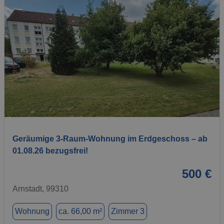
1 / 7
Geräumige 3-Raum-Wohnung im Erdgeschoss – ab
01.08.26 bezugsfrei!
500 €
Arnstadt, 99310
Wohnung
ca. 66,00 m²
Zimmer 3