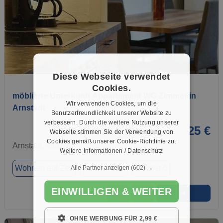
1 / 8
Diese Webseite verwendet
Cookies.
möblierte Unterkunft Appartement WG Zimmer in
Wir verwenden Cookies, um die
Arnstadt
Benutzerfreundlichkeit unserer Website zu
verbessern. Durch die weitere Nutzung unserer
25 €
Webseite stimmen Sie der Verwendung von
Cookies gemäß unserer Cookie-Richtlinie zu.
Arnstadt, 99310
Weitere Informationen / Datenschutz
Wohnen auf Zeit
ca. 20,00 m²
Zimmer 5
Alle Partner anzeigen
(602) →
EINWILLIGEN & WEITER
➜
★
➦
OHNE WERBUNG FÜR 2,99 €