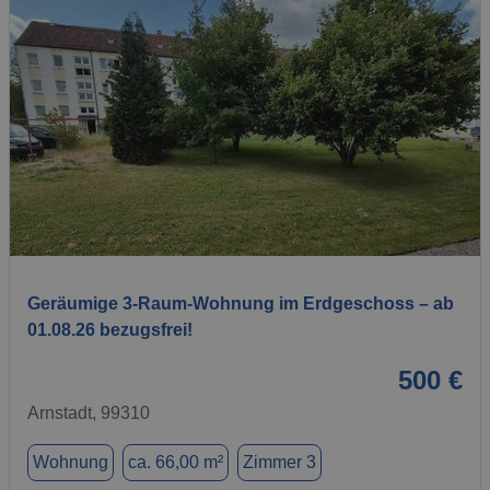
1 / 7
Geräumige 3-Raum-Wohnung im Erdgeschoss – ab
01.08.26 bezugsfrei!
500 €
Arnstadt, 99310
Wohnung
ca. 66,00 m²
Zimmer 3