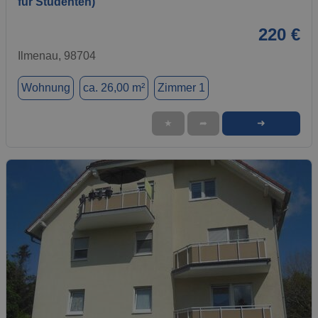
für Studenten)
220 €
Ilmenau, 98704
Wohnung
ca. 26,00 m²
Zimmer 1
➜
★
➦