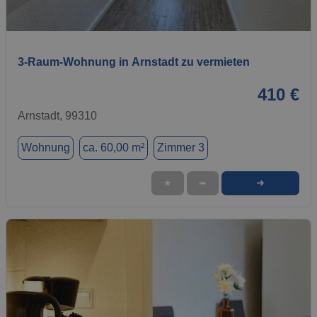
1 / 8
3-Raum-Wohnung in Arnstadt zu vermieten
410 €
Arnstadt, 99310
Wohnung
ca. 60,00 m²
Zimmer 3
➜
★
➦