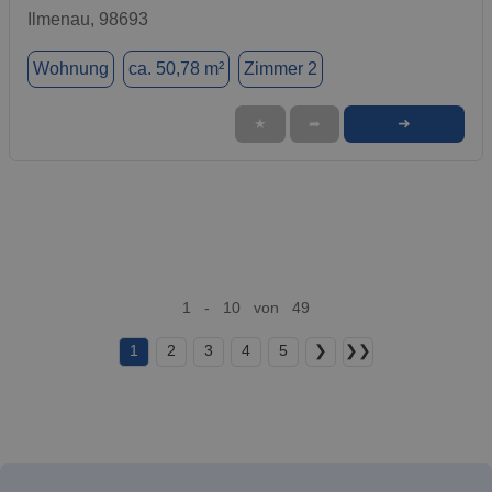
Ilmenau, 98693
Wohnung
ca. 50,78 m²
Zimmer 2
➜
★
➦
1 - 10 von 49
1
2
3
4
5
❯
❯❯