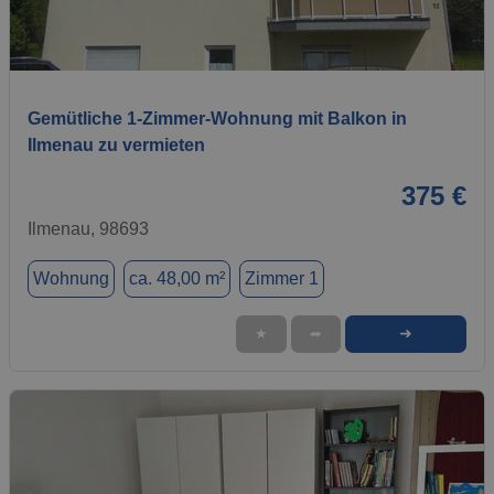
1 / 8
Gemütliche 1-Zimmer-Wohnung mit Balkon in
Ilmenau zu vermieten
375 €
Ilmenau, 98693
Wohnung
ca. 48,00 m²
Zimmer 1
➜
★
➦