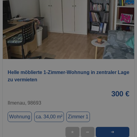
1 / 7
Helle möblierte 1-Zimmer-Wohnung in zentraler Lage
zu vermieten
300 €
Ilmenau, 98693
Wohnung
ca. 34,00 m²
Zimmer 1
➜
★
➦