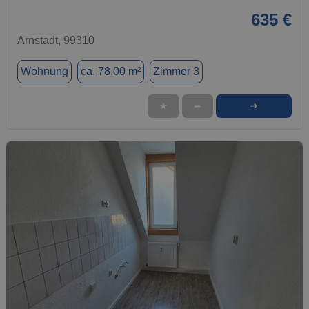
635 €
Arnstadt, 99310
Wohnung
ca. 78,00 m²
Zimmer 3
➜
★
➦