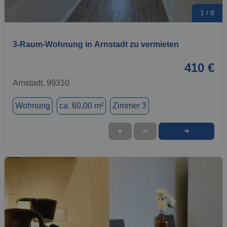
1 / 8
3-Raum-Wohnung in Arnstadt zu vermieten
410 €
Arnstadt, 99310
Wohnung
ca. 60,00 m²
Zimmer 3
➜
★
➦