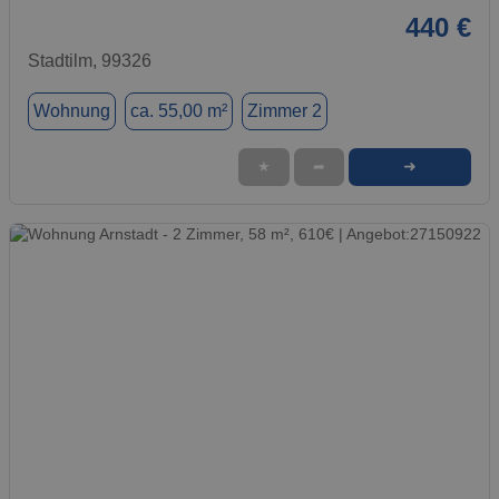
440 €
Stadtilm, 99326
Wohnung
ca. 55,00 m²
Zimmer 2
➜
★
➦