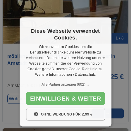
Diese Webseite verwendet
Cookies.
1 / 8
Wir verwenden Cookies, um die
Benutzerfreundlichkeit unserer Website zu
möblierte Unterkunft Appartement WG Zimmer in
verbessern. Durch die weitere Nutzung unserer
Arnstadt
Webseite stimmen Sie der Verwendung von
Cookies gemäß unserer Cookie-Richtlinie zu.
Weitere Informationen / Datenschutz
25 €
Alle Partner anzeigen
(602) →
Arnstadt, 99310
EINWILLIGEN & WEITER
Wohnen auf Zeit
ca. 20,00 m²
Zimmer 5
➜
★
➦
OHNE WERBUNG FÜR 2,99 €