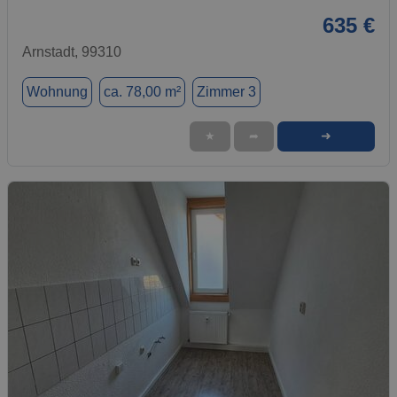
635 €
Arnstadt, 99310
Wohnung
ca. 78,00 m²
Zimmer 3
➜
★
➦