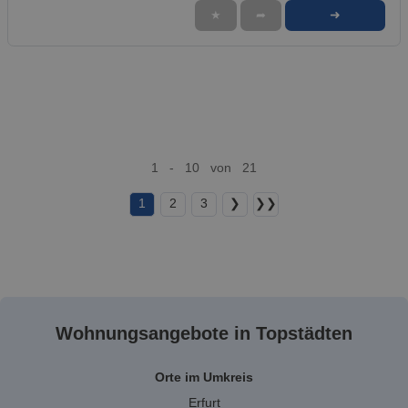
➜
★
➦
1 - 10 von 21
1
2
3
❯
❯❯
Wohnungsangebote in Topstädten
Orte im Umkreis
Erfurt