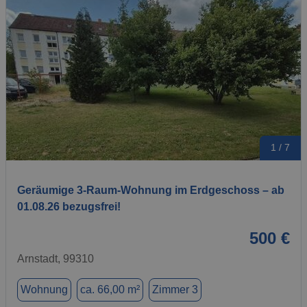
1 / 7
Geräumige 3-Raum-Wohnung im Erdgeschoss – ab
01.08.26 bezugsfrei!
500 €
Arnstadt, 99310
Wohnung
ca. 66,00 m²
Zimmer 3