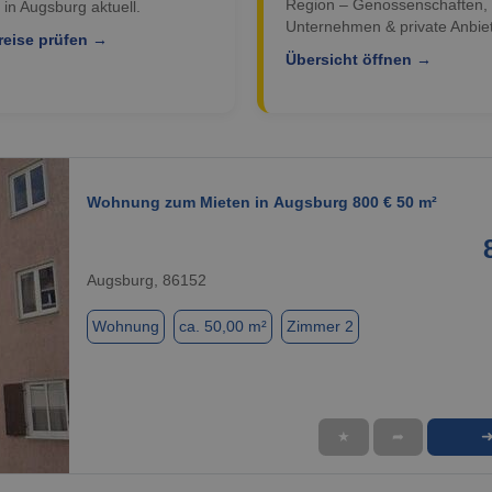
Region – Genossenschaften,
 in Augsburg aktuell.
Unternehmen & private Anbiet
reise prüfen →
Übersicht öffnen →
Wohnung zum Mieten in Augsburg 800 € 50 m²
Augsburg, 86152
Wohnung
ca. 50,00 m²
Zimmer 2
★
➦
1 / 1