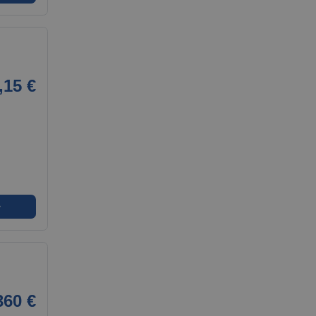
,15 €
➜
360 €