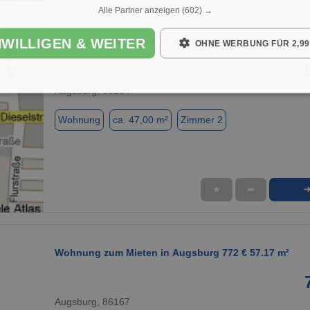
Alle Partner anzeigen
(602) →
NWILLIGEN & WEITER
Wohnung zum Mieten in Augsburg 550 € 47 m²
OHNE WERBUNG FÜR 2,99
Augsburg, 86154
Wohnung
ca. 47,00 m²
Zimmer 2
★
➦
1 / 1
Wohnung zum Mieten in Augsburg 772 € 57.17 m²
Augsburg, 86167