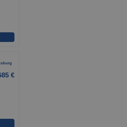
➜
gsburg
685 €
➜