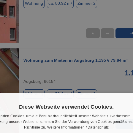
Wohnung
ca. 80,92 m²
Zimmer 2
★
➦
1 / 1
Wohnung zum Mieten in Augsburg 1.195 € 79.64 m²
1.
Augsburg, 86154
Wohnung
ca. 79,64 m²
Zimmer 2
Diese Webseite verwendet Cookies.
nden Cookies, um die Benutzerfreundlichkeit unserer Website zu verbessern.
tzung unserer Webseite stimmen Sie der Verwendung von Cookies gemäß unse
★
➦
Richtlinie zu.
Weitere Informationen / Datenschutz
1 / 1