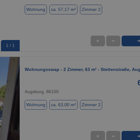
Wohnung
ca. 57,17 m²
Zimmer 2
★
➦
1 / 1
Wohnungsswap - 2 Zimmer, 63 m² - Stettenstraße, Au
Augsburg, 86150
Wohnung
ca. 63,00 m²
Zimmer 2
★
➦