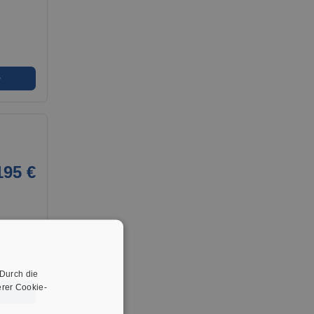
➜
195 €
 Durch die
rer Cookie-
➜