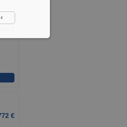
 €
550 €
➜
772 €