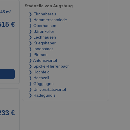
Stadtteile von Augsburg
45 m²
❯ Firnhaberau
❯ Hammerschmiede
515 €
❯ Oberhausen
❯ Bärenkeller
❯ Lechhausen
❯ Kriegshaber
❯ Innenstadt
❯ Pfersee
❯ Antonsviertel
❯ Spickel-Herrenbach
❯ Hochfeld
➜
❯ Hochzoll
❯ Göggingen
❯ Universitätsviertel
❯ Radegundis
233 €