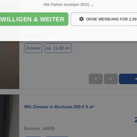
Alle Partner anzeigen
(602) →
WG-Zimmer in Bochum 350 € 11 m²
NWILLIGEN & WEITER
OHNE WERBUNG FÜR 2,99
Bochum, 44809
Zimmer
ca. 11,00 m²
★
➦
1 / 1
WG-Zimmer in Bochum 250 € 5 m²
Bochum, 44809