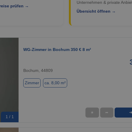
Unternehmen & private Anbiet
reise prüfen →
Übersicht öffnen →
WG-Zimmer in Bochum 350 € 8 m²
Bochum, 44809
Zimmer
ca. 8,00 m²
★
➦
1 / 1