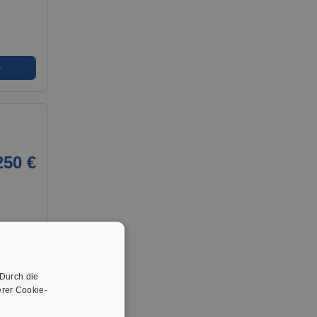
➜
250 €
 Durch die
➜
rer Cookie-