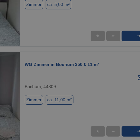
Zimmer
ca. 5,00 m²
★
➦
1 / 1
WG-Zimmer in Bochum 350 € 11 m²
Bochum, 44809
Zimmer
ca. 11,00 m²
★
➦
1 / 1