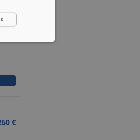
 €
350 €
➜
250 €