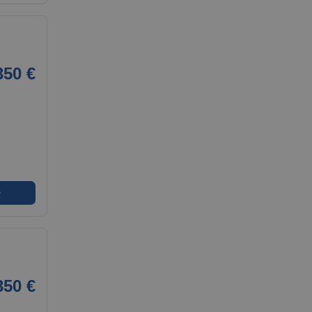
350 €
➜
350 €