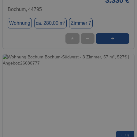
3.330 €
Bochum, 44795
Wohnung
ca. 280,00 m²
Zimmer 7
➜
★
➦
1 / 3