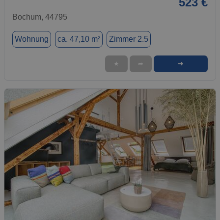
523 €
Bochum, 44795
Wohnung
ca. 47,10 m²
Zimmer 2.5
➜
★
➦