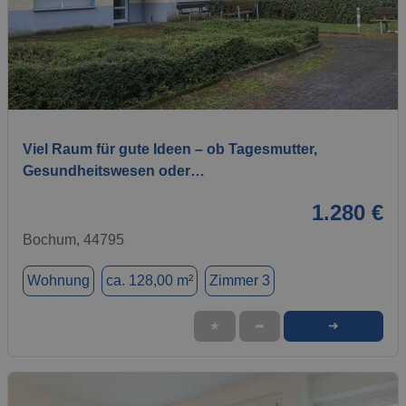
1 / 6
Viel Raum für gute Ideen – ob Tagesmutter,
Gesundheitswesen oder…
1.280 €
Bochum, 44795
Wohnung
ca. 128,00 m²
Zimmer 3
➜
★
➦