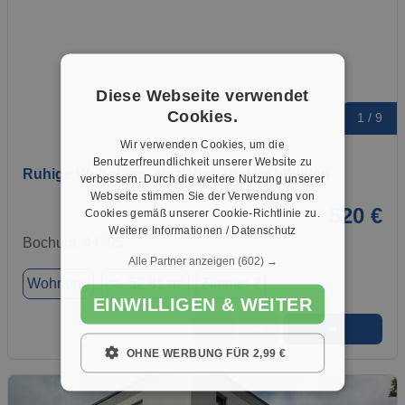
Diese Webseite verwendet
Cookies.
1 / 9
Wir verwenden Cookies, um die
Benutzerfreundlichkeit unserer Website zu
Ruhige Wohnlage- einziehen und wohlfühlen
verbessern. Durch die weitere Nutzung unserer
Webseite stimmen Sie der Verwendung von
520 €
Cookies gemäß unserer Cookie-Richtlinie zu.
Weitere Informationen / Datenschutz
Bochum, 44795
Alle Partner anzeigen
(602) →
Wohnung
ca. 52,81 m²
Zimmer 2
EINWILLIGEN & WEITER
➜
★
➦
OHNE WERBUNG FÜR 2,99 €