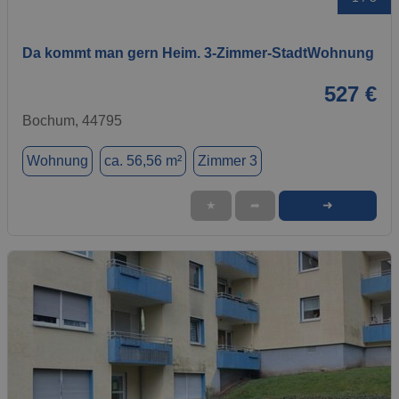
Da kommt man gern Heim. 3-Zimmer-StadtWohnung
527 €
Bochum, 44795
Wohnung
ca. 56,56 m²
Zimmer 3
➜
★
➦