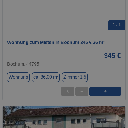
1 / 1
Wohnung zum Mieten in Bochum 345 € 36 m²
345 €
Bochum, 44795
Wohnung
ca. 36,00 m²
Zimmer 1.5
➜
★
➦