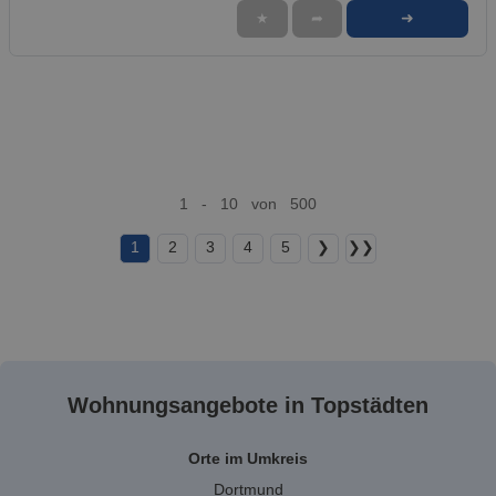
➜
★
➦
1 - 10 von 500
1
2
3
4
5
❯
❯❯
Wohnungsangebote in Topstädten
Orte im Umkreis
Dortmund