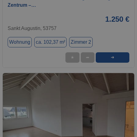
Zentrum –…
1.250 €
Sankt Augustin, 53757
Wohnung
ca. 102,37 m²
Zimmer 2
➜
★
➦