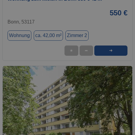
550 €
Bonn, 53117
Wohnung
ca. 42,00 m²
Zimmer 2
➜
★
➦