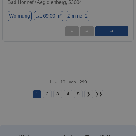
Bad Honnef / Aegidienberg, 53604
Wohnung
ca. 69,00 m²
Zimmer 2
➜
★
➦
1 - 10 von 299
1
2
3
4
5
❯
❯❯