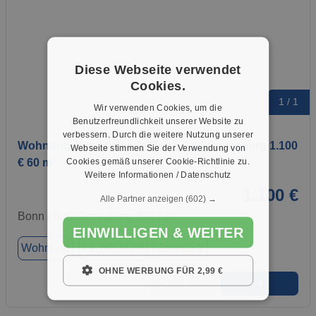
Diese Webseite verwendet
Cookies.
1 / 1
Wir verwenden Cookies, um die
Benutzerfreundlichkeit unserer Website zu
verbessern. Durch die weitere Nutzung unserer
Wohnung zum Mieten in Bonn Bad Godesberg 1.100
Webseite stimmen Sie der Verwendung von
Cookies gemäß unserer Cookie-Richtlinie zu.
€ 60 m²
Weitere Informationen / Datenschutz
1.100 €
Alle Partner anzeigen
(602) →
Bonn / Bad Godesberg, 53173
EINWILLIGEN & WEITER
Wohnung
ca. 60,00 m²
Zimmer 2
OHNE WERBUNG FÜR 2,99 €
➜
★
➦