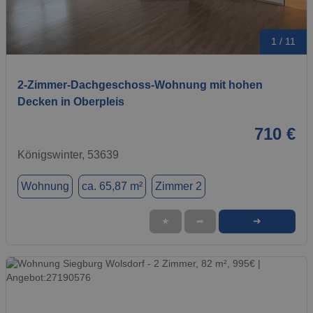
1 / 11
2-Zimmer-Dachgeschoss-Wohnung mit hohen
Decken in Oberpleis
710 €
Königswinter, 53639
Wohnung
ca. 65,87 m²
Zimmer 2
➜
★
➦