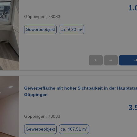
1.
Göppingen, 73033
Gewerbeobjekt
ca. 9,20 m²
★
➦
1 / 7
Gewerbefläche mit hoher Sichtbarkeit in der Hauptstr
Göppingen
3.
Göppingen, 73033
Gewerbeobjekt
ca. 467,51 m²