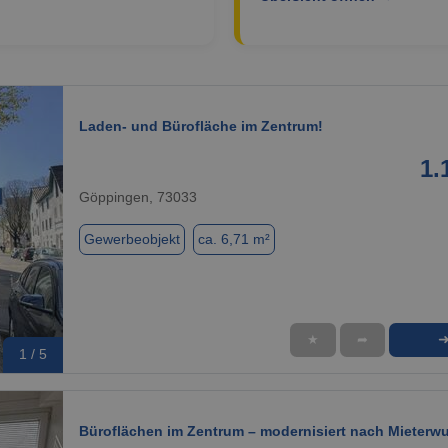
Laden- und Bürofläche im Zentrum!
1.
Göppingen, 73033
Gewerbeobjekt
ca. 6,71 m²
★
➦
1 / 5
Büroflächen im Zentrum – modernisiert nach Mieterw