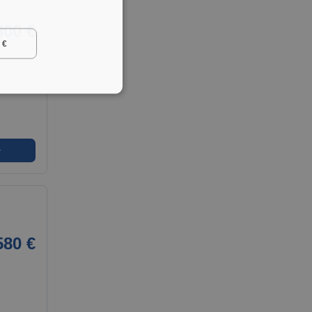
800 €
 €
➜
580 €