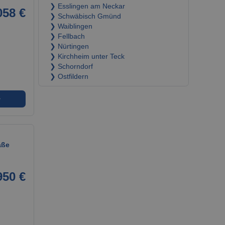
❯ Esslingen am Neckar
058 €
❯ Schwäbisch Gmünd
❯ Waiblingen
❯ Fellbach
❯ Nürtingen
❯ Kirchheim unter Teck
❯ Schorndorf
❯ Ostfildern
➜
aße
950 €