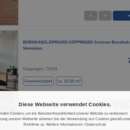
★
➦
1 / 6
BÜROKANZLEIPRAXIS GÖPPINGEN Zentrum Bussbahn
Vermieten
Göppingen, 73033
Gewerbeobjekt
ca. 50,00 m²
Diese Webseite verwendet Cookies.
★
➦
1 / 14
nden Cookies, um die Benutzerfreundlichkeit unserer Website zu verbessern.
tzung unserer Webseite stimmen Sie der Verwendung von Cookies gemäß unse
Richtlinie zu.
Weitere Informationen / Datenschutz