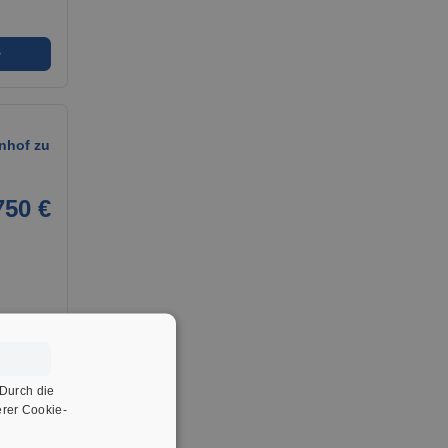
➜
hof zu
750 €
➜
 Durch die
rer Cookie-