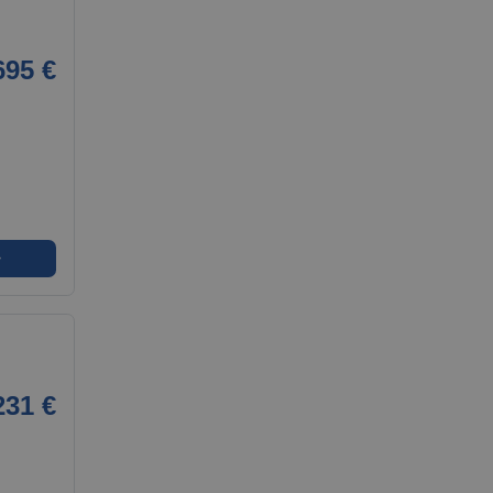
695 €
➜
231 €