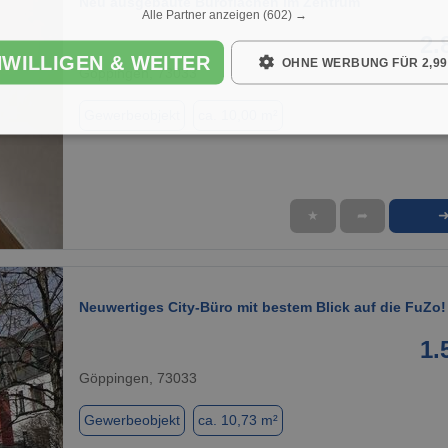
Neu ausgebaute Büroflächen im Zentrum
Alle Partner anzeigen
(602) →
2.
NWILLIGEN & WEITER
OHNE WERBUNG FÜR 2,99
Göppingen, 73033
Gewerbeobjekt
ca. 10,00 m²
★
➦
1 / 5
Neuwertiges City-Büro mit bestem Blick auf die FuZo!
1.
Göppingen, 73033
Gewerbeobjekt
ca. 10,73 m²