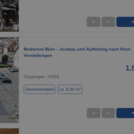
★
➦
1 / 9
Modernes Büro – Ausbau und Aufteilung nach Ihren
Vorstellungen
1.
Göppingen, 73033
Gewerbeobjekt
ca. 8,90 m²
★
➦
1 / 3