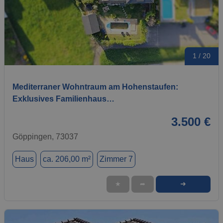
1 / 20
Mediterraner Wohntraum am Hohenstaufen:
Exklusives Familienhaus…
3.500 €
Göppingen, 73037
Haus
ca. 206,00 m²
Zimmer 7
➜
★
➦