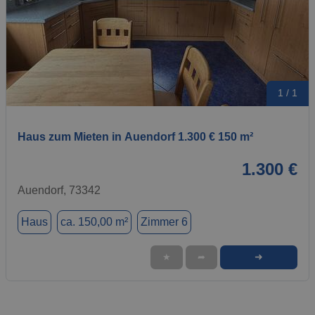
1 / 1
Haus zum Mieten in Auendorf 1.300 € 150 m²
1.300 €
Auendorf, 73342
Haus
ca. 150,00 m²
Zimmer 6
➜
★
➦