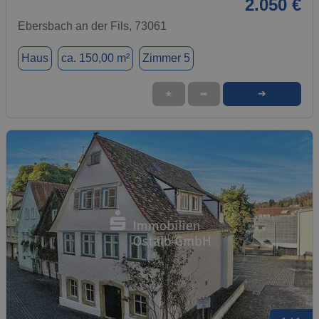
2.050 €
Ebersbach an der Fils, 73061
Haus
ca. 150,00 m²
Zimmer 5
➜
★
➦