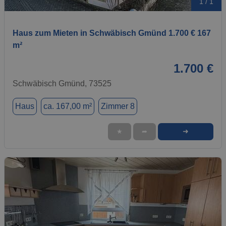
1 / 1
Haus zum Mieten in Schwäbisch Gmünd 1.700 € 167
m²
1.700 €
Schwäbisch Gmünd, 73525
Haus
ca. 167,00 m²
Zimmer 8
➜
★
➦