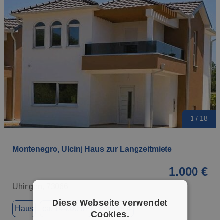
1 / 18
Montenegro, Ulcinj Haus zur Langzeitmiete
1.000 €
Uhingen, 73066
Diese Webseite verwendet
Haus
ca. 144,00 m²
Zimmer 4
Cookies.