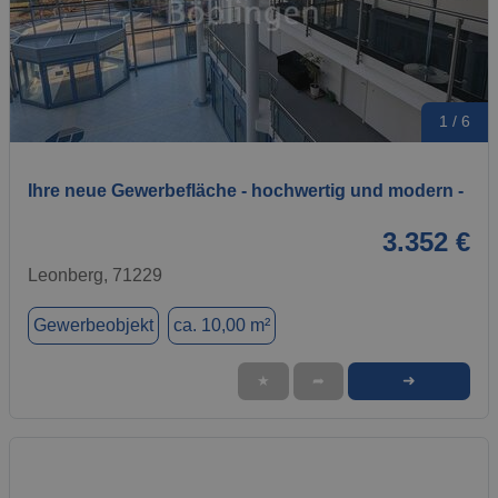
1 / 6
Ihre neue Gewerbefläche - hochwertig und modern -
3.352 €
Leonberg, 71229
Gewerbeobjekt
ca. 10,00 m²
➜
★
➦