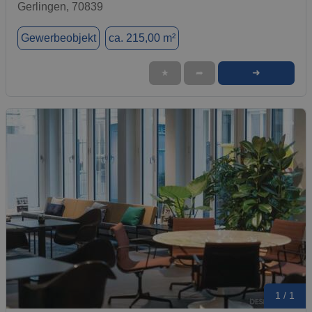
Gerlingen, 70839
Gewerbeobjekt
ca. 215,00 m²
➜
★
➦
1 / 1