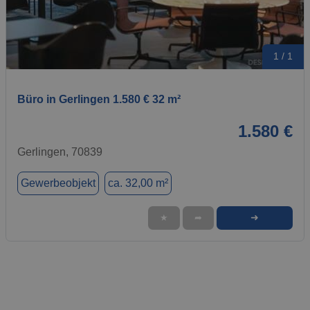
1 / 1
Büro in Gerlingen 1.580 € 32 m²
1.580 €
Gerlingen, 70839
Gewerbeobjekt
ca. 32,00 m²
➜
★
➦