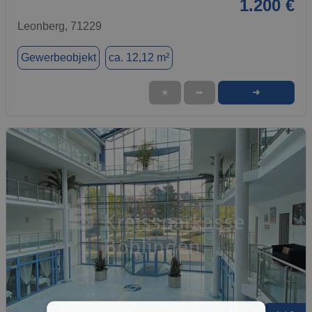
1.200 €
Leonberg, 71229
Gewerbeobjekt
ca. 12,12 m²
➜
★
➦