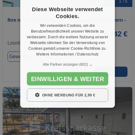
1 / 6
Diese Webseite verwendet
Cookies.
Ihre neue Gewerbefläche - hochwertig und modern -
Wir verwenden Cookies, um die
Benutzerfreundlichkeit unserer Website zu
3.942 €
verbessern. Durch die weitere Nutzung unserer
Leonberg, 71229
Webseite stimmen Sie der Verwendung von
Cookies gemäß unserer Cookie-Richtlinie zu.
Weitere Informationen / Datenschutz
Gewerbeobjekt
ca. 10,00 m²
Alle Partner anzeigen
(602) →
➜
★
➦
EINWILLIGEN & WEITER
OHNE WERBUNG FÜR 2,99 €