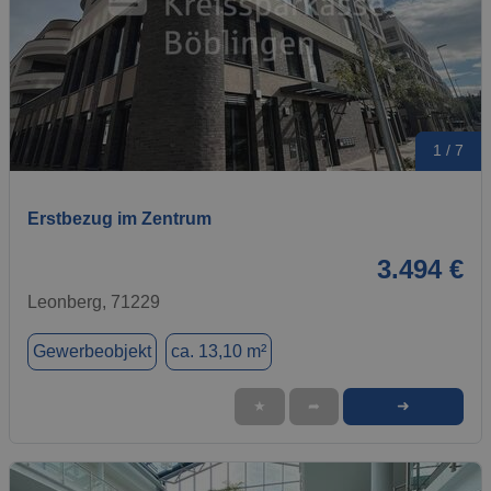
1 / 7
Erstbezug im Zentrum
3.494 €
Leonberg, 71229
Gewerbeobjekt
ca. 13,10 m²
➜
★
➦