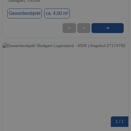
Stuttgart, 70188
Gewerbeobjekt
ca. 4,00 m²
➜
★
➦
1 / 1