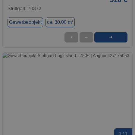
Stuttgart, 70372
Gewerbeobjekt
ca. 30,00 m²
➜
★
➦
1 / 1