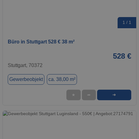
1 / 1
Büro in Stuttgart 528 € 38 m²
528 €
Stuttgart, 70372
Gewerbeobjekt
ca. 38,00 m²
➜
★
➦