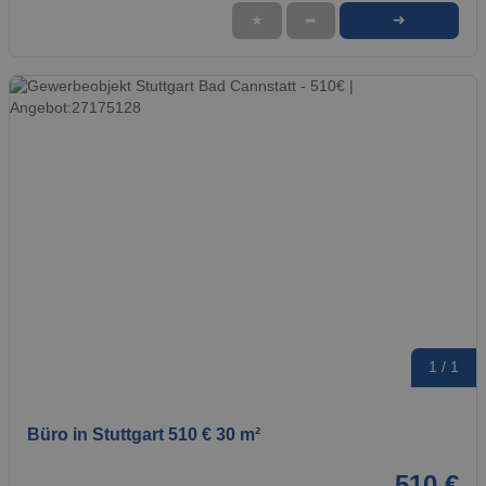
➜
★
➦
1 / 1
Büro in Stuttgart 510 € 30 m²
510 €