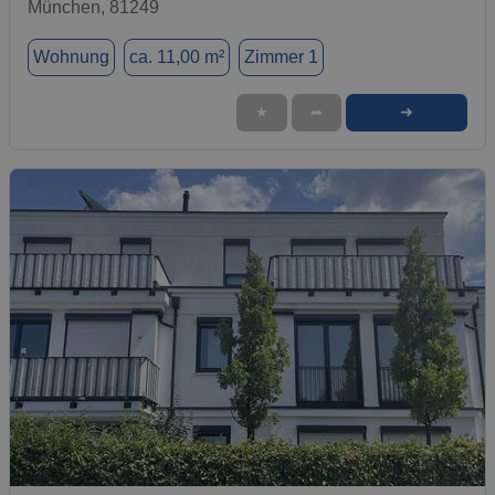
München, 81249
Wohnung
ca. 11,00 m²
Zimmer 1
➜
★
➦
1 / 1