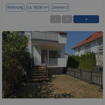
Wohnung
ca. 56,00 m²
Zimmer 2
➜
★
➦
1 / 1