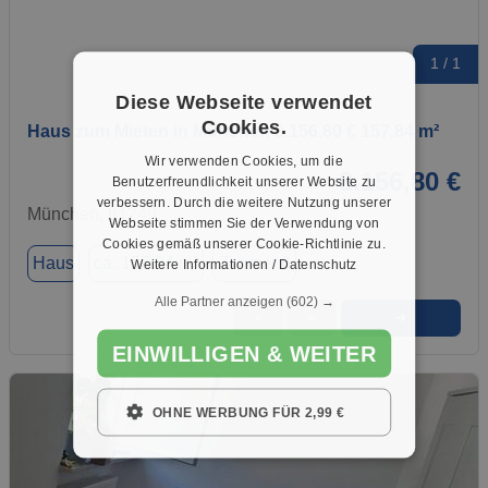
1 / 1
Diese Webseite verwendet
Cookies.
Haus zum Mieten in München 3.156,80 € 157.84 m²
Wir verwenden Cookies, um die
3.156,80 €
Benutzerfreundlichkeit unserer Website zu
verbessern. Durch die weitere Nutzung unserer
München, 81249
Webseite stimmen Sie der Verwendung von
Cookies gemäß unserer Cookie-Richtlinie zu.
Haus
ca. 157,84 m²
Zimmer 6
Weitere Informationen / Datenschutz
Alle Partner anzeigen
(602) →
➜
★
➦
EINWILLIGEN & WEITER
OHNE WERBUNG FÜR 2,99 €