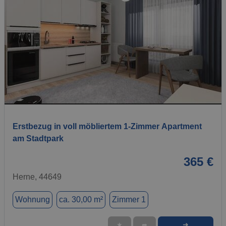
1 / 9
Erstbezug in voll möbliertem 1-Zimmer Apartment
am Stadtpark
365 €
Herne, 44649
Wohnung
ca. 30,00 m²
Zimmer 1
➜
★
➦