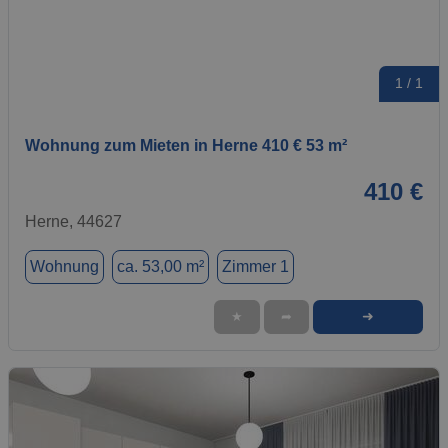
1 / 1
Wohnung zum Mieten in Herne 410 € 53 m²
410 €
Herne, 44627
Wohnung
ca. 53,00 m²
Zimmer 1
➜
★
➦