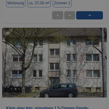
Wohnung
ca. 37,00 m²
Zimmer 1
➜
★
➦
1 / 5
Klein aber fein: günstiges 1,5-Zimmer-Single-