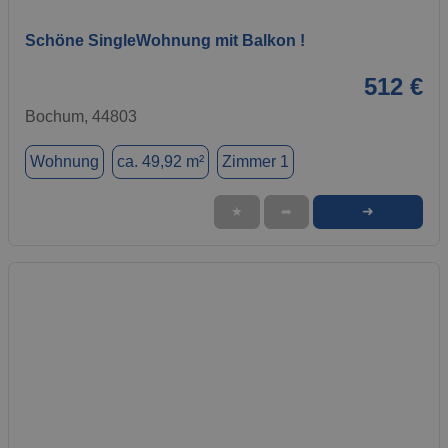
Schöne SingleWohnung mit Balkon !
512 €
Bochum, 44803
Wohnung
ca. 49,92 m²
Zimmer 1
➜
★
➦