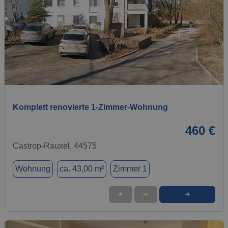
1 / 13
Komplett renovierte 1-Zimmer-Wohnung
460 €
Castrop-Rauxel, 44575
Wohnung
ca. 43,00 m²
Zimmer 1
➜
★
➦