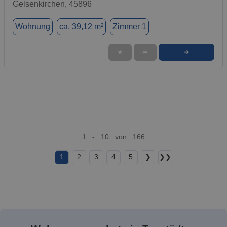
Gelsenkirchen, 45896
Wohnung
ca. 39,12 m²
Zimmer 1
➜
★
➦
1 - 10 von 166
1
2
3
4
5
❯
❯❯