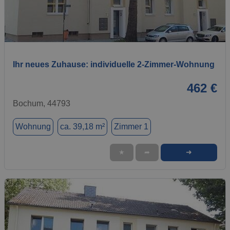
1 / 6
Ihr neues Zuhause: individuelle 2-Zimmer-Wohnung
462 €
Bochum, 44793
Wohnung
ca. 39,18 m²
Zimmer 1
➜
★
➦