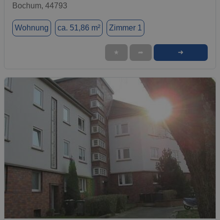
Bochum, 44793
Wohnung
ca. 51,86 m²
Zimmer 1
➜
★
➦
1 / 9