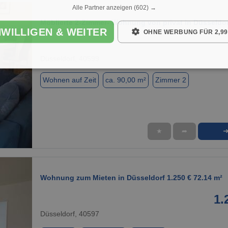
Alle Partner anzeigen
(602) →
Möblierte 2-Zimmer- Wohnung von privat in Düsseldor
NWILLIGEN & WEITER
OHNE WERBUNG FÜR 2,99
Düsseldorf, 40599
Wohnen auf Zeit
ca. 90,00 m²
Zimmer 2
★
➦
1 / 4
Wohnung zum Mieten in Düsseldorf 1.250 € 72.14 m²
1.
Düsseldorf, 40597