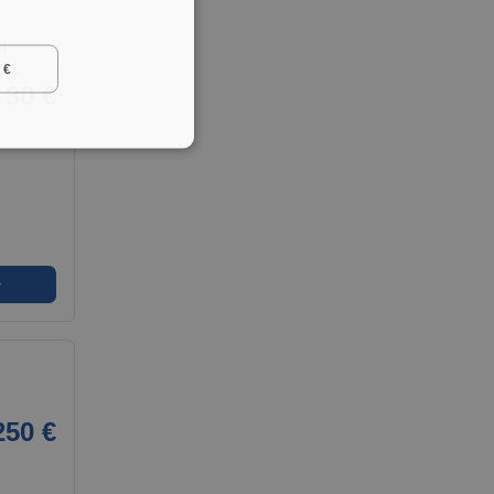
f
 €
30 €
➜
250 €