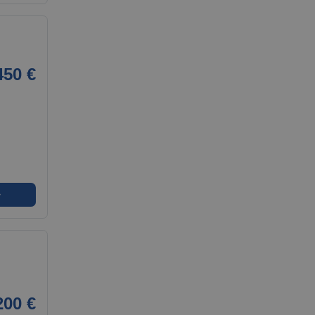
450 €
➜
200 €