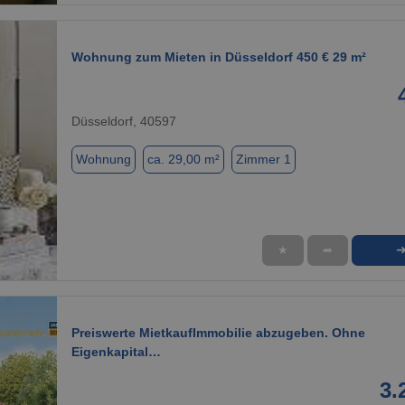
Wohnung zum Mieten in Düsseldorf 450 € 29 m²
Düsseldorf, 40597
Wohnung
ca. 29,00 m²
Zimmer 1
★
➦
1 / 1
Preiswerte MietkaufImmobilie abzugeben. Ohne
Eigenkapital…
3.