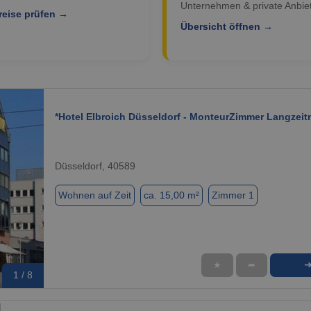
Unternehmen & private Anbiet
reise prüfen →
Übersicht öffnen →
*Hotel Elbroich Düsseldorf - MonteurZimmer Langzeit
Düsseldorf, 40589
Wohnen auf Zeit
ca. 15,00 m²
Zimmer 1
★
➦
1 / 8