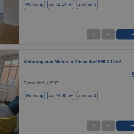
Wohnung
ca. 72,14 m²
Zimmer 3
★
➦
1 / 1
Wohnung zum Mieten in Düsseldorf 999 € 44 m²
Düsseldorf, 40597
Wohnung
ca. 44,00 m²
Zimmer 3
★
➦
1 / 1