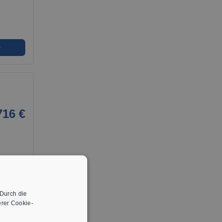
➜
716 €
 Durch die
➜
rer Cookie-