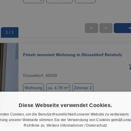
★
➦
1 / 1
Frisch renoviert Wohnung in Düsseldorf Reisholz
Düsseldorf, 40599
Wohnung
ca. 4,78 m²
Zimmer 2
Diese Webseite verwendet Cookies.
nden Cookies, um die Benutzerfreundlichkeit unserer Website zu verbessern.
★
➦
tzung unserer Webseite stimmen Sie der Verwendung von Cookies gemäß unse
1 / 10
Richtlinie zu.
Weitere Informationen / Datenschutz