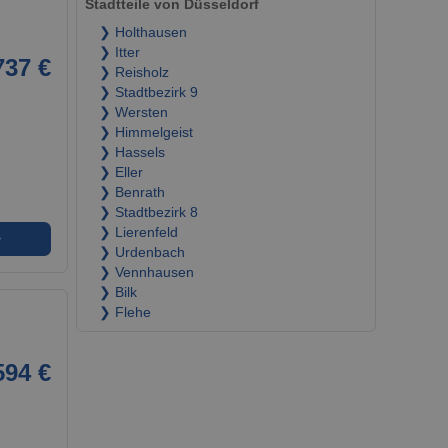
Stadtteile von Düsseldorf
❯ Holthausen
❯ Itter
737 €
❯ Reisholz
❯ Stadtbezirk 9
❯ Wersten
❯ Himmelgeist
❯ Hassels
❯ Eller
❯ Benrath
❯ Stadtbezirk 8
❯ Lierenfeld
➜
❯ Urdenbach
❯ Vennhausen
❯ Bilk
❯ Flehe
594 €