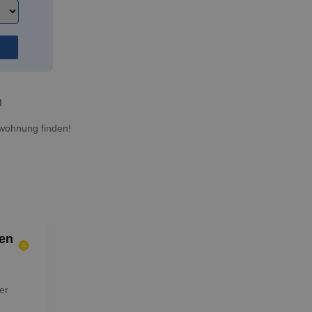
n
twohnung finden!
en
er