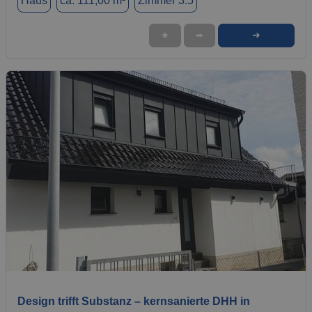
Haus
ca. 111,00 m²
Zimmer 3.5
➜
★
➦
1 / 18
Design trifft Substanz – kernsanierte DHH in