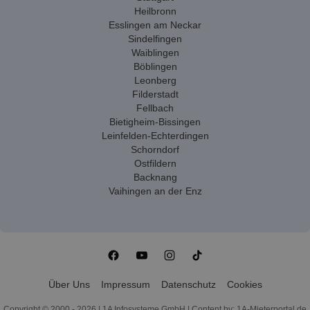
Heilbronn
Esslingen am Neckar
Sindelfingen
Waiblingen
Böblingen
Leonberg
Filderstadt
Fellbach
Bietigheim-Bissingen
Leinfelden-Echterdingen
Schorndorf
Ostfildern
Backnang
Vaihingen an der Enz
Über Uns
Impressum
Datenschutz
Cookies
Copyright © 2000 - 2026 | 1A Infosysteme GmbH | Content by: 1A-Mieterportal.de