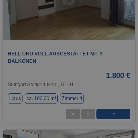
1 / 6
HELL UND VOLL AUSGESTATTET MIT 3
BALKONEN
1.800 €
Stuttgart Stuttgart-Nord, 70191
Haus
ca. 100,00 m²
Zimmer 4
➜
★
➦