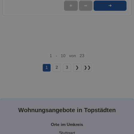
➜
★
➦
1 - 10 von 23
1
2
3
❯
❯❯
Wohnungsangebote in Topstädten
Orte im Umkreis
Stuttgart