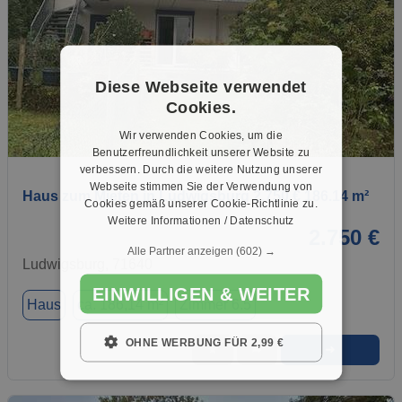
Diese Webseite verwendet
Cookies.
Wir verwenden Cookies, um die
1 / 1
Benutzerfreundlichkeit unserer Website zu
verbessern. Durch die weitere Nutzung unserer
Webseite stimmen Sie der Verwendung von
Haus zum Mieten in Ludwigsburg 2.750 € 186.14 m²
Cookies gemäß unserer Cookie-Richtlinie zu.
Weitere Informationen / Datenschutz
2.750 €
Alle Partner anzeigen
(602) →
Ludwigsburg, 71640
EINWILLIGEN & WEITER
Haus
ca. 186,14 m²
Zimmer 6.5
OHNE WERBUNG FÜR 2,99 €
➜
★
➦