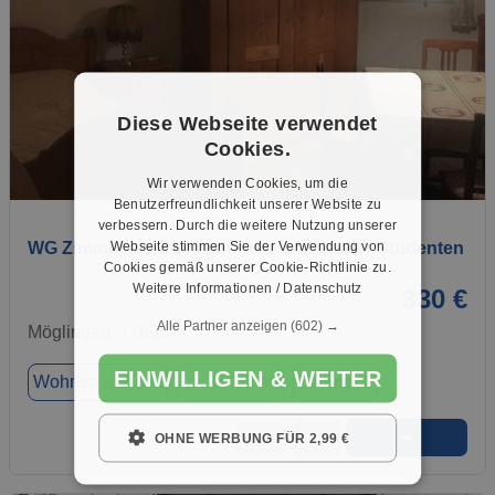
Diese Webseite verwendet
Cookies.
1 / 4
Wir verwenden Cookies, um die
Benutzerfreundlichkeit unserer Website zu
verbessern. Durch die weitere Nutzung unserer
Webseite stimmen Sie der Verwendung von
WG Zimmer als Zweitwohnsitz an Pendler Studenten
Cookies gemäß unserer Cookie-Richtlinie zu.
Weitere Informationen / Datenschutz
330 €
Alle Partner anzeigen
(602) →
Möglingen, 71696
EINWILLIGEN & WEITER
Wohnen auf Zeit
ca. 15,00 m²
Zimmer 1
➜
★
➦
OHNE WERBUNG FÜR 2,99 €