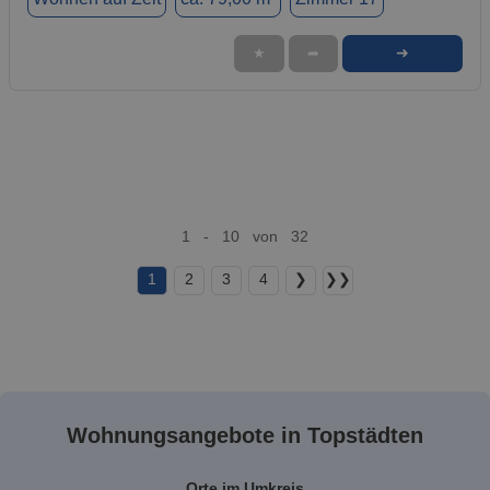
➜
★
➦
1 - 10 von 32
1
2
3
4
❯
❯❯
Wohnungsangebote in Topstädten
Orte im Umkreis