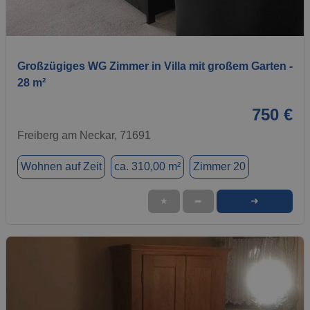
1 / 11
Großzügiges WG Zimmer in Villa mit großem Garten -
28 m²
750 €
Freiberg am Neckar, 71691
Wohnen auf Zeit
ca. 310,00 m²
Zimmer 20
➜
★
➦