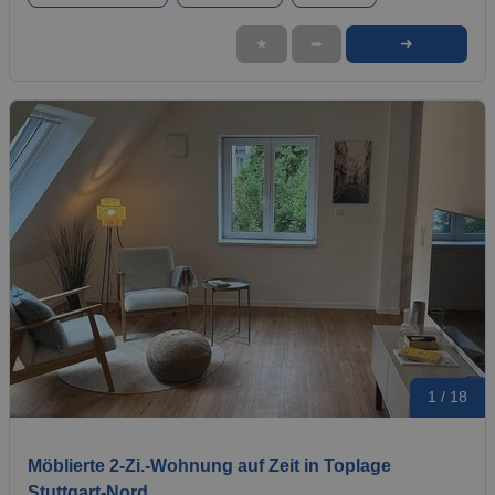
➜
★
➦
1 / 18
Möblierte 2‑Zi.-Wohnung auf Zeit in Toplage
Stuttgart‑Nord