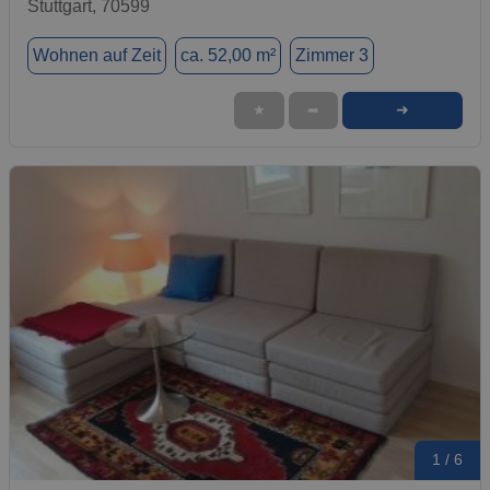
Stuttgart, 70599
Wohnen auf Zeit
ca. 52,00 m²
Zimmer 3
➜
★
➦
1 / 6