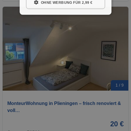
OHNE WERBUNG FÜR 2,99 €
1 / 9
MonteurWohnung in Plieningen – frisch renoviert &
voll…
20 €