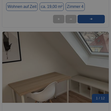
Wohnen auf Zeit
ca. 19,00 m²
Zimmer 4
➜
★
➦
1 / 12