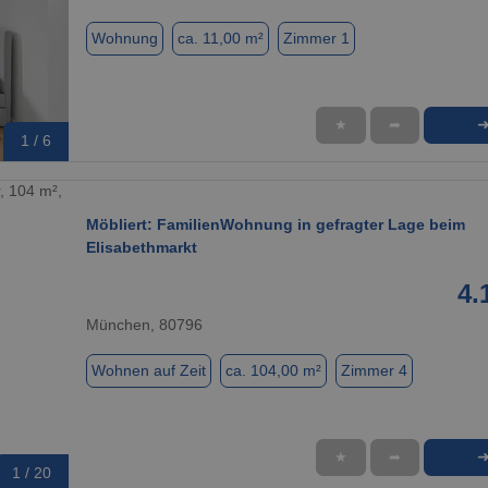
Wohnung
ca. 11,00 m²
Zimmer 1
★
➦
1 / 6
Möbliert: FamilienWohnung in gefragter Lage beim
Elisabethmarkt
4.
München, 80796
Wohnen auf Zeit
ca. 104,00 m²
Zimmer 4
★
➦
1 / 20