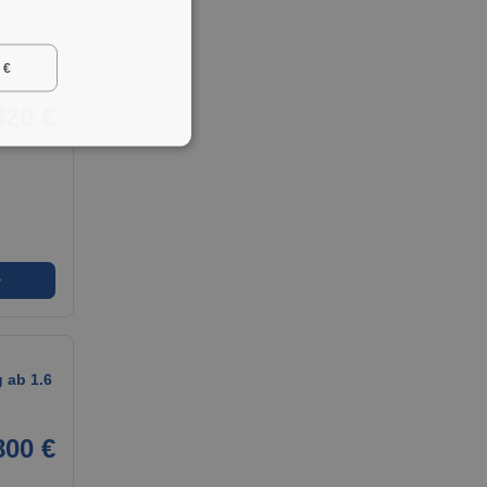
 €
420 €
➜
 ab 1.6
800 €