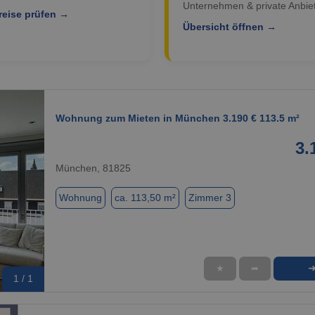
Unternehmen & private Anbiet
reise prüfen →
Übersicht öffnen →
Wohnung zum Mieten in München 3.190 € 113.5 m²
3.
München, 81825
Wohnung
ca. 113,50 m²
Zimmer 3
★
➦
1 / 1