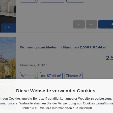
★
➦
1 / 1
Wohnung zum Mieten in München 2.550 € 87.44 m²
2.
München, 81827
Wohnung
ca. 87,44 m²
Zimmer 2
Diese Webseite verwendet Cookies.
nden Cookies, um die Benutzerfreundlichkeit unserer Website zu verbessern.
★
➦
tzung unserer Webseite stimmen Sie der Verwendung von Cookies gemäß unse
1 / 1
Richtlinie zu.
Weitere Informationen / Datenschutz