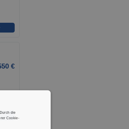
➜
550 €
 Durch die
➜
rer Cookie-