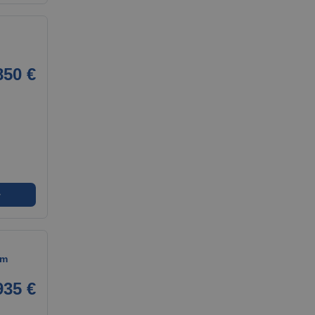
850 €
➜
um
935 €