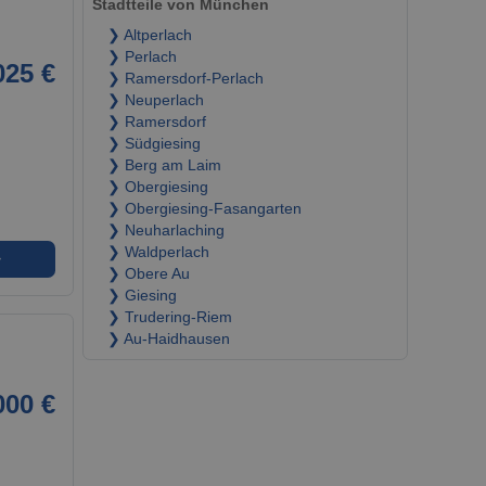
Stadtteile von München
❯ Altperlach
❯ Perlach
025 €
❯ Ramersdorf-Perlach
❯ Neuperlach
❯ Ramersdorf
❯ Südgiesing
❯ Berg am Laim
❯ Obergiesing
❯ Obergiesing-Fasangarten
❯ Neuharlaching
❯ Waldperlach
➜
❯ Obere Au
❯ Giesing
❯ Trudering-Riem
❯ Au-Haidhausen
000 €