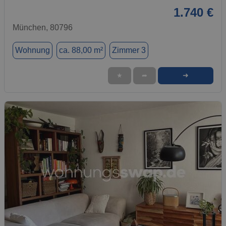
1.740 €
München, 80796
Wohnung
ca. 88,00 m²
Zimmer 3
➜
★
➦