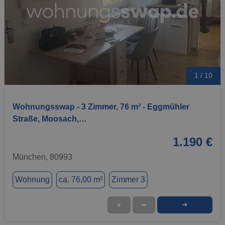
1 / 10
Wohnungsswap - 3 Zimmer, 76 m² - Eggmühler
Straße, Moosach,…
1.190 €
München, 80993
Wohnung
ca. 76,00 m²
Zimmer 3
➜
★
➦