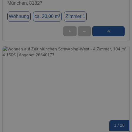
München, 81827
Wohnung
ca. 20,00 m²
Zimmer 1
➜
★
➦
1 / 20