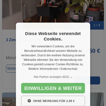
1 / 4
Diese Webseite verwendet
Cookies.
3 Zimmer Wohnung nur 2 Monate
Wir verwenden Cookies, um die
1.850 €
Benutzerfreundlichkeit unserer Website zu
verbessern. Durch die weitere Nutzung unserer
München, 81825
Webseite stimmen Sie der Verwendung von
Cookies gemäß unserer Cookie-Richtlinie zu.
Wohnen auf Zeit
Weitere Informationen / Datenschutz
Alle Partner anzeigen
(602) →
➜
★
➦
EINWILLIGEN & WEITER
OHNE WERBUNG FÜR 2,99 €