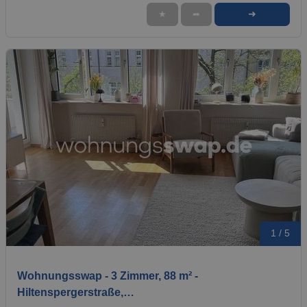
➜
★
➦
1 / 5
Wohnungsswap - 3 Zimmer, 88 m² -
Hiltenspergerstraße,…