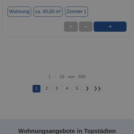
Wohnung
ca. 40,00 m²
Zimmer 1
➜
★
➦
1 - 10 von 500
1
2
3
4
5
❯
❯❯
Wohnungsangebote in Topstädten